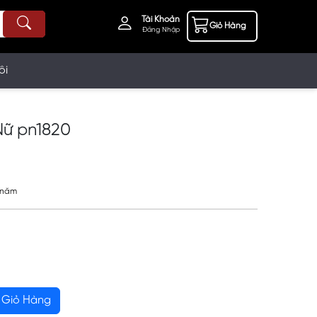
Tài Khoản
Giỏ Hàng
Đăng Nhập
ôi
Nữ pn1820
%
3 năm
Giỏ Hàng