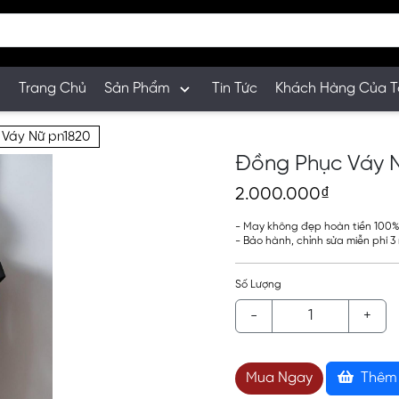
Trang Chủ
Sản Phẩm
Tin Tức
Khách Hàng Của T
 Váy Nữ pn1820
Đồng Phục Váy 
2.000.000₫
- May không đẹp hoàn tiền 100
- Bảo hành, chỉnh sửa miễn phí 
Số Lượng
-
+
Mua Ngay
Thêm 