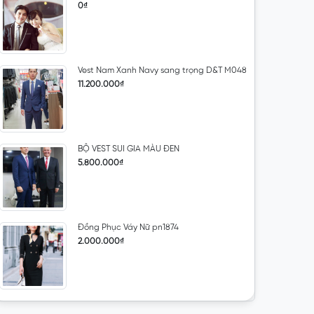
0₫
Vest Nam Xanh Navy sang trọng D&T M048
11.200.000₫
BỘ VEST SUI GIA MÀU ĐEN
5.800.000₫
Đồng Phục Váy Nữ pn1874
2.000.000₫