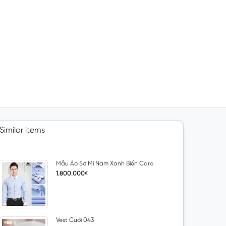
Similar items
Mẫu Áo Sơ Mi Nam Xanh Biển Caro
1.800.000₫
Vest Cưới 043