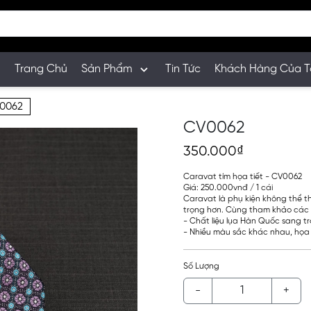
Trang Chủ
Sản Phẩm
Tin Tức
Khách Hàng Của T
0062
CV0062
350.000₫
Caravat tím họa tiết - CV0062
Giá: 250.000vnđ / 1 cái
Caravat là phụ kiện không thể th
trọng hơn. Cùng tham khảo các 
- Chất liệu lụa Hàn Quốc sang t
- Nhiều màu sắc khác nhau, họa 
Số Lượng
-
+