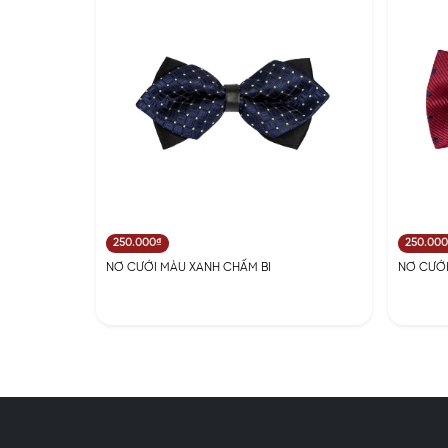
250.000₫
250.00
NƠ CƯỚI MÀU XANH CHẤM BI
NƠ CƯỚI