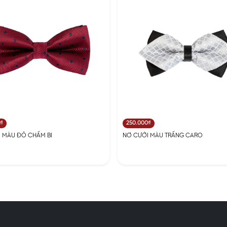
0₫
250.000₫
 MÀU ĐỎ CHẤM BI
NƠ CƯỚI MÀU TRẤNG CARO