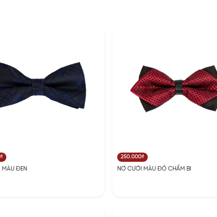
0₫
250.000₫
 MÀU ĐEN
NƠ CƯỚI MÀU ĐỎ CHẤM BI