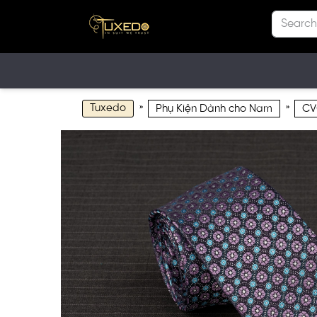
Tuxedo
»
»
Phụ Kiện Dành cho Nam
CV