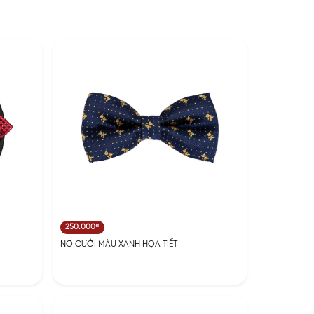
250.000₫
NƠ CƯỚI MÀU XANH HỌA TIẾT