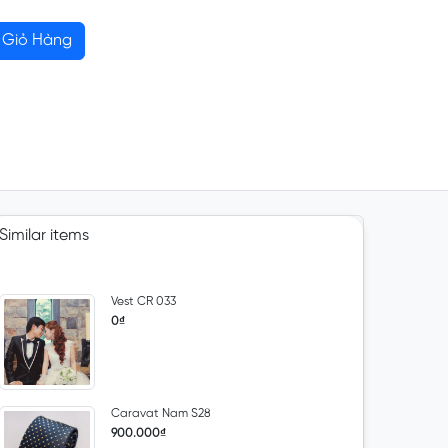
Giỏ Hàng
Similar items
Vest CR 033
0₫
Caravat Nam S28
900.000₫