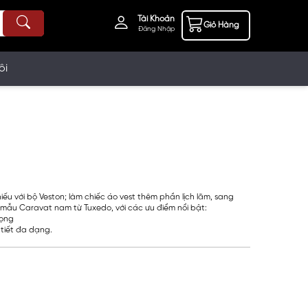
Tài Khoản
Giỏ Hàng
Đăng Nhập
ôi
iếu với bộ Veston; làm chiếc áo vest thêm phần lịch lãm, sang
mẫu Caravat nam từ Tuxedo, với các ưu điểm nổi bật:
rọng
tiết đa dạng.