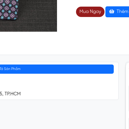
Mua Ngay
Thêm 
Tả Sản Phẩm
 5, TP.HCM