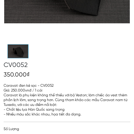
CV0052
350.000₫
Caravat đen kẻ sọc - CV0052
Giá: 250.000vnđ / 1 cái
Caravat là phụ kiện không thể thiếu với bộ Veston; làm chiếc áo vest thêm
phần lịch lãm, sang trọng hơn. Cùng tham khảo các mẫu Caravat nam từ
Tuxedo, với các ưu điểm nổi bật:
- Chất liệu lụa Hàn Quốc sang trọng
- Nhiều màu sắc khác nhau, họa tiết đa dạng.
Số Lượng