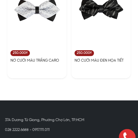
250.000₫
250.000₫
NƠ CƯỚI MÀU TRẤNG CARO
NƠ CƯỚI MÀU ĐEN HỌA TIẾT
37A Dương Tử Giang, Phường Chợ Lớn, TP.HCM
028 2222.6688 - 0917.111.011