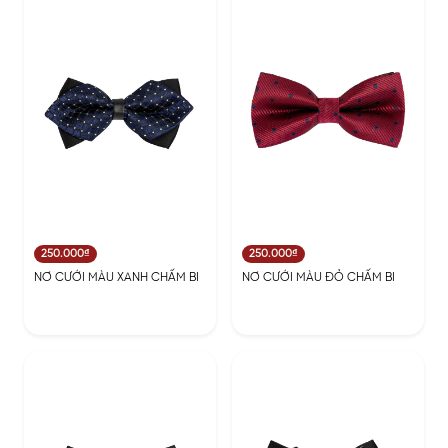
250.000₫
250.000₫
NƠ CƯỚI MÀU XANH CHẤM BI
NƠ CƯỚI MÀU ĐỎ CHẤM BI