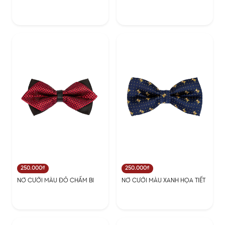
250.000₫
250.000₫
NƠ CƯỚI MÀU ĐỎ CHẤM BI
NƠ CƯỚI MÀU XANH HỌA TIẾT