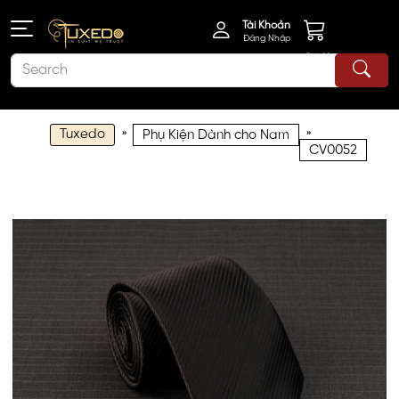
Tài Khoản
Đăng Nhập
Giỏ Hàng
Tuxedo
»
»
Phụ Kiện Dành cho Nam
CV0052