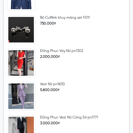
Bộ Cufflink khuy măng set F011
750.000₫
Đồng Phục Váy Nữ pn1302
2.000.000₫
Vest Nữ pn1830
5.800.000₫
Đồng Phục Vest Nữ Công Sở pn1771
3.000.000₫