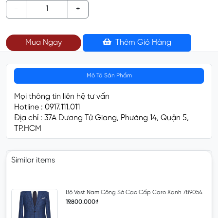
-
+
Mua Ngay
Thêm Giỏ Hàng
Mô Tả Sản Phẩm
Mọi thông tin liên hệ tư vấn
Hotline : 0917.111.011
Địa chỉ : 37A Dương Tử Giang, Phường 14, Quận 5,
TP.HCM
Similar items
Bộ Vest Nam Công Sở Cao Cấp Caro Xanh 789054
19.800.000₫