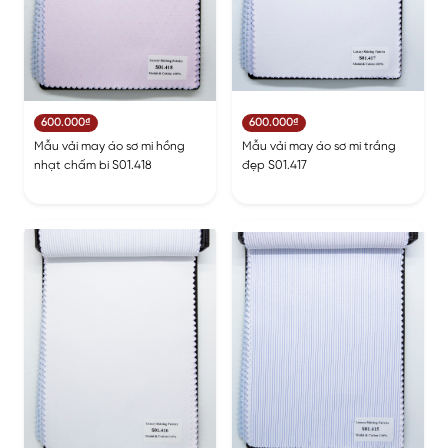
600.000₫
600.000₫
Mẫu vải may áo sơ mi hồng
Mẫu vải may áo sơ mi trắng
nhạt chấm bi S01.418
đẹp S01.417