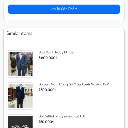
Mô Tả Sản Phẩm
Similar items
Vest Xanh Navy KH102
5.800.000₫
Bộ Vest Nam Công Sở Màu Xanh Navy KH169
7.500.000₫
Bộ Cufflink khuy măng set F011
750.000₫