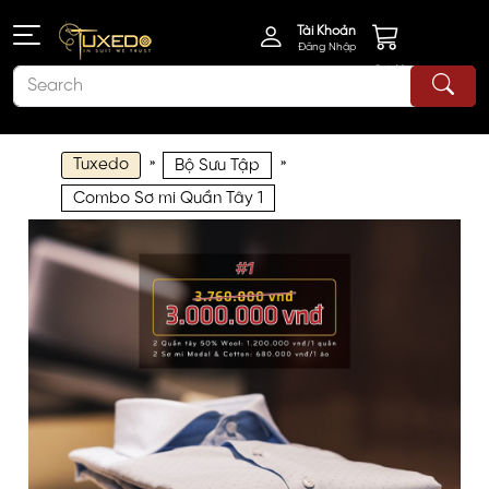
Tài Khoản
Đăng Nhập
Giỏ Hàng
Tuxedo
»
»
Bộ Sưu Tập
Combo Sơ mi Quần Tây 1