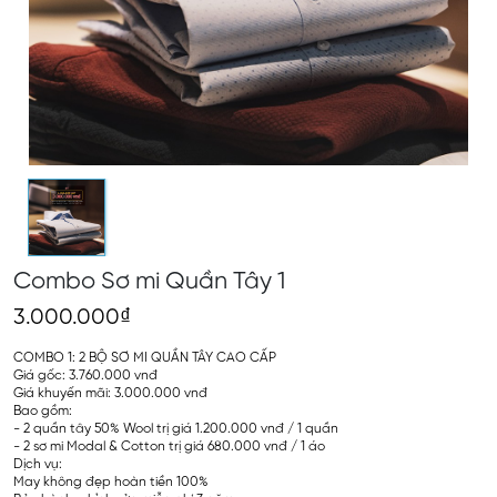
Combo Sơ mi Quần Tây 1
3.000.000₫
COMBO 1: 2 BỘ SƠ MI QUẦN TÂY CAO CẤP
Giá gốc: 3.760.000 vnđ
Giá khuyến mãi: 3.000.000 vnđ
Bao gồm:
- 2 quần tây 50% Wool trị giá 1.200.000 vnđ / 1 quần
- 2 sơ mi Modal & Cotton trị giá 680.000 vnđ / 1 áo
Dịch vụ:
May không đẹp hoàn tiền 100%