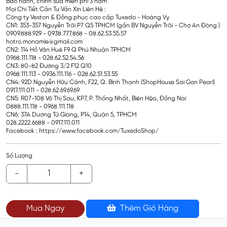
Bảo hành, chỉnh sửa miễn phí 3 năm
Mọi Chi Tiết Cần Tư Vấn Xin Liên Hệ :
Công ty Veston & Đồng phục cao cấp Tuxedo - Hoàng Vy
CN1: 353-357 Nguyễn Trãi P7 Q5 TPHCM (gần BV Nguyễn Trãi - Chợ An Đông )
0909.888.929 - 0938.777.868 - 08.62.53.55.57
hotro.monamie@gmail.com
CN2: 114 Hồ Văn Huê F9 Q Phú Nhuận TPHCM
0968.111.118 - 028.62.52.54.56
CN3: 80-82 Đường 3/2 F12 Q10
0968.111.113 - 0936.111.116 - 028.62.51.53.55
CN4: 92D Nguyễn Hữu Cảnh, F22, Q. Bình Thạnh (ShopHouse Sai Gon Pearl)
0917.111.011 - 028.62.69.69.69
CN5: R07-108 Võ Thị Sau, KP7, P. Thống Nhất, Biên Hòa, Đồng Nai
0888.111.118 - 0968.111.118
CN6: 37A Dương Tử Giang, P14, Quận 5, TPHCM
028.2222.6688 - 0917.111.011
Facebook : https://www.facebook.com/TuxedoShop/
Số Lượng
-
+
Mua Ngay
Thêm Giỏ Hàng