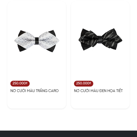
250.000₫
250.000₫
NƠ CƯỚI MÀU TRẤNG CARO
NƠ CƯỚI MÀU ĐEN HỌA TIẾT