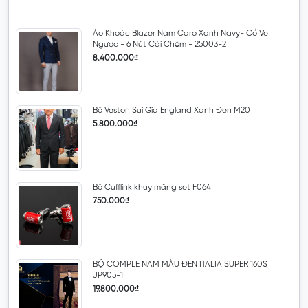
Áo Khoác Blazer Nam Caro Xanh Navy- Cổ Ve
Ngược - 6 Nút Cài Chòm - 25003-2
8.400.000₫
Bộ Veston Sui Gia England Xanh Đen M20
5.800.000₫
Bộ Cufflink khuy măng set F064
750.000₫
BỘ COMPLE NAM MÀU ĐEN ITALIA SUPER 160S
JP905-1
19.800.000₫