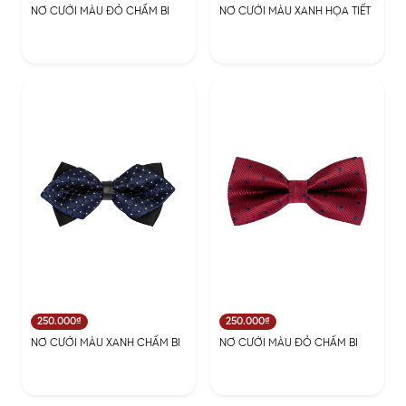
NƠ CƯỚI MÀU ĐỎ CHẤM BI
NƠ CƯỚI MÀU XANH HỌA TIẾT
250.000₫
250.000₫
NƠ CƯỚI MÀU XANH CHẤM BI
NƠ CƯỚI MÀU ĐỎ CHẤM BI