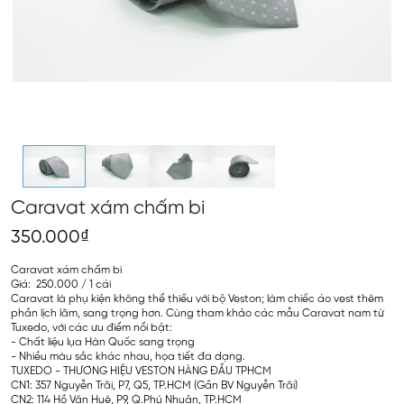
Caravat xám chấm bi
350.000₫
Caravat xám chấm bi
Giá: 250.000 / 1 cái
Caravat là phụ kiện không thể thiếu với bộ Veston; làm chiếc áo vest thêm
phần lịch lãm, sang trọng hơn. Cùng tham khảo các mẫu Caravat nam từ
Tuxedo, với các ưu điểm nổi bật:
- Chất liệu lụa Hàn Quốc sang trọng
- Nhiều màu sắc khác nhau, họa tiết đa dạng.
TUXEDO - THƯƠNG HIỆU VESTON HÀNG ĐẦU TPHCM
CN1: 357 Nguyễn Trãi, P7, Q5, TP.HCM (Gần BV Nguyễn Trãi)
CN2: 114 Hồ Văn Huê, P9, Q.Phú Nhuận, TP.HCM