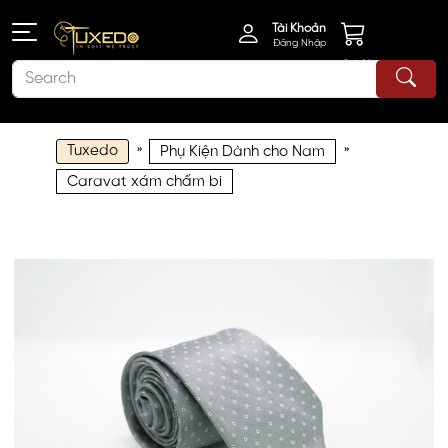
Tài Khoản
Đăng Nhập
Giỏ Hàng
Tuxedo
»
»
Phụ Kiện Dành cho Nam
Caravat xám chấm bi