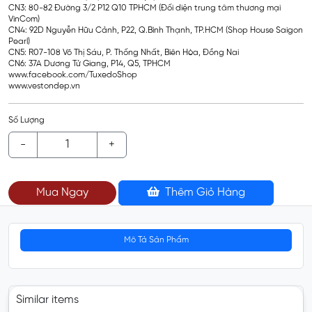
CN3: 80-82 Đường 3/2 P12 Q10 TPHCM (Đối diện trung tâm thương mại
VinCom)
CN4: 92D Nguyễn Hữu Cảnh, P22, Q.Bình Thạnh, TP.HCM (Shop House Saigon
Pearl)
CN5: R07-108 Võ Thị Sáu, P. Thống Nhất, Biên Hòa, Đồng Nai
CN6: 37A Dương Tử Giang, P14, Q5, TPHCM
www.facebook.com/TuxedoShop
www.vestondep.vn
Số Lượng
-
+
Mua Ngay
Thêm Giỏ Hàng
Mô Tả Sản Phẩm
Similar items