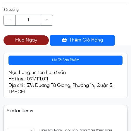
Số Lượng
-
+
Mua Ngay
Thêm Giỏ Hàng
Mô Tả Sản Phẩm
Mọi thông tin liên hệ tư vấn
Hotline : 0917.111.011
Địa chỉ : 37A Dương Tử Giang, Phường 14, Quận 5,
TP.HCM
Similar items
Giày Tây Nam Cao Cấp Italia Màu Vàng Nâu