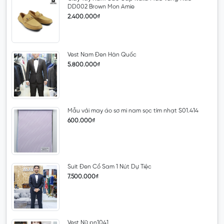
DD002 Brown Mon Amie
2.400.000₫
Vest Nam Đen Hàn Quốc
5.800.000₫
Mẫu vải may áo sơ mi nam sọc tím nhạt S01.414
600.000₫
Suit Đen Cổ Sam 1 Nút Dự Tiệc
7.500.000₫
Vest Nữ pn1041