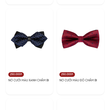
250.000₫
250.000₫
NƠ CƯỚI MÀU XANH CHẤM BI
NƠ CƯỚI MÀU ĐỎ CHẤM BI