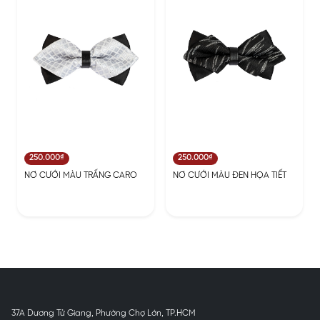
250.000₫
250.000₫
NƠ CƯỚI MÀU TRẤNG CARO
NƠ CƯỚI MÀU ĐEN HỌA TIẾT
37A Dương Tử Giang, Phường Chợ Lớn, TP.HCM