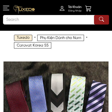
Tài Khoản
Đăng Nhập
Giỏ Hàng
Tuxedo
»
»
Phụ Kiện Dành cho Nam
Caravat Korea S5