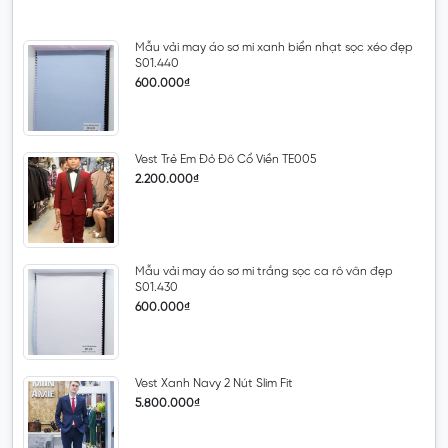
Mẫu vải may áo sơ mi xanh biển nhạt sọc xéo đẹp
S01.440
600.000₫
Vest Trẻ Em Đỏ Đô Cổ Viền TE005
2.200.000₫
Mẫu vải may áo sơ mi trắng sọc ca rô vân đẹp
S01.430
600.000₫
Vest Xanh Navy 2 Nút Slim Fit
5.800.000₫