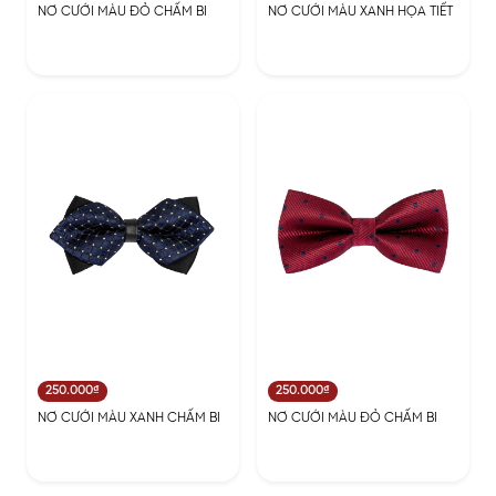
NƠ CƯỚI MÀU ĐỎ CHẤM BI
NƠ CƯỚI MÀU XANH HỌA TIẾT
250.000₫
250.000₫
NƠ CƯỚI MÀU XANH CHẤM BI
NƠ CƯỚI MÀU ĐỎ CHẤM BI