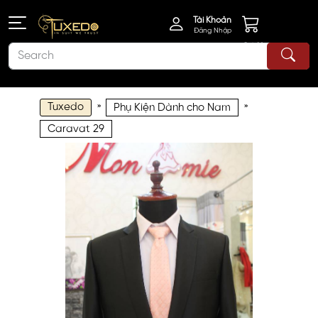
Tài Khoản
Đăng Nhập
Giỏ Hàng
Tuxedo
»
»
Phụ Kiện Dành cho Nam
Caravat 29