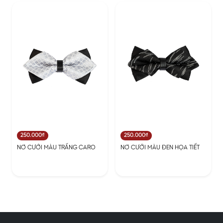
250.000₫
250.000₫
NƠ CƯỚI MÀU TRẤNG CARO
NƠ CƯỚI MÀU ĐEN HỌA TIẾT