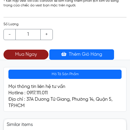
- Kết hợp vest với các caravat sẽ làm tăng thêm phần lịch lãm và sang
trọng của chiếc áo vest bạn mặc trên người.
Số Lượng
-
+
Mua Ngay
Thêm Giỏ Hàng
Mô Tả Sản Phẩm
Mọi thông tin liên hệ tư vấn
Hotline : 0917.111.011
Địa chỉ : 37A Dương Tử Giang, Phường 14, Quận 5,
TP.HCM
Similar items