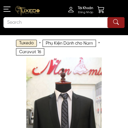
Tài Khoản
Đăng Nhập
Giỏ Hàng
Tuxedo
»
»
Phụ Kiện Dành cho Nam
Caravat 16