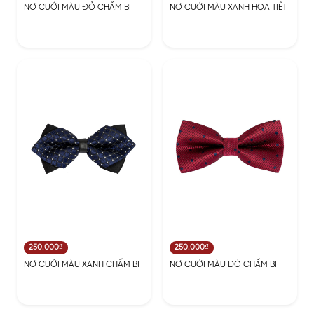
NƠ CƯỚI MÀU ĐỎ CHẤM BI
NƠ CƯỚI MÀU XANH HỌA TIẾT
250.000₫
250.000₫
NƠ CƯỚI MÀU XANH CHẤM BI
NƠ CƯỚI MÀU ĐỎ CHẤM BI