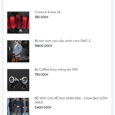
Caravat Korea S6
350.000₫
Bộ suit nam cao cấp xanh caro D667-2
19.800.000₫
Bộ Cufflink khuy măng set F351
750.000₫
BỘ VEST CHÚ RỂ MÀU XANH ĐEN - CHƯA BAO GỒM
GHILE
5.800.000₫