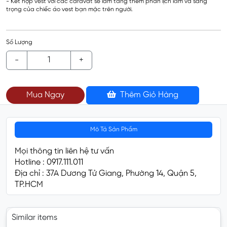
- Kết hợp vest với các caravat sẽ làm tăng thêm phần lịch lãm và sang
trọng của chiếc áo vest bạn mặc trên người.
Số Lượng
-
+
Mua Ngay
Thêm Giỏ Hàng
Mô Tả Sản Phẩm
Mọi thông tin liên hệ tư vấn
Hotline : 0917.111.011
Địa chỉ : 37A Dương Tử Giang, Phường 14, Quận 5,
TP.HCM
Similar items