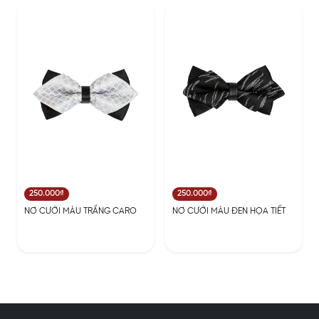
250.000₫
250.000₫
NƠ CƯỚI MÀU TRẤNG CARO
NƠ CƯỚI MÀU ĐEN HỌA TIẾT