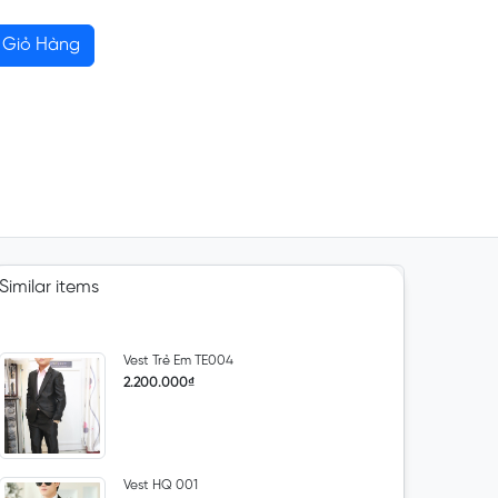
Giỏ Hàng
Similar items
Vest Trẻ Em TE004
2.200.000₫
Vest HQ 001