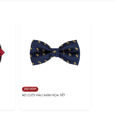
250.000₫
NƠ CƯỚI MÀU XANH HỌA TIẾT