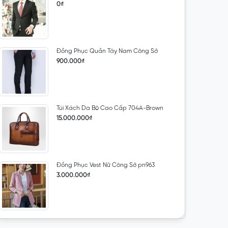
0₫
Đồng Phục Quần Tây Nam Công Sở
900.000₫
Túi Xách Da Bò Cao Cấp 704A-Brown
15.000.000₫
Đồng Phục Vest Nữ Công Sở pn963
3.000.000₫