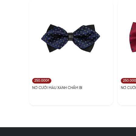
250.000₫
250.00
NƠ CƯỚI MÀU XANH CHẤM BI
NƠ CƯỚI