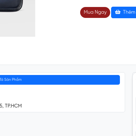
Mua Ngay
Thêm 
Tả Sản Phẩm
 5, TP.HCM