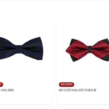
0₫
250.000₫
 MÀU ĐEN
NƠ CƯỚI MÀU ĐỎ CHẤM BI