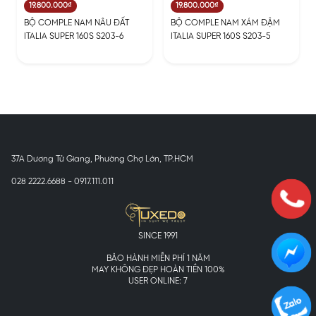
19.800.000₫
19.800.000₫
BỘ COMPLE NAM NÂU ĐẤT
BỘ COMPLE NAM XÁM ĐẬM
ITALIA SUPER 160S S203-6
ITALIA SUPER 160S S203-5
37A Dương Tử Giang, Phường Chợ Lớn, TP.HCM
028 2222.6688 - 0917.111.011
SINCE 1991
BẢO HÀNH MIỄN PHÍ 1 NĂM
MAY KHÔNG ĐẸP HOÀN TIỀN 100%
USER ONLINE: 7