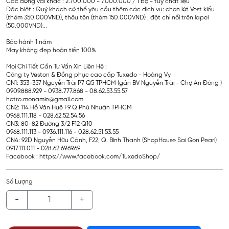
Các dòng vải khác : 2.700.000 - 7.000.000 / 1 bộ - tùy chất liệu
Đặc biệt : Quý khách có thể yêu cầu thêm các dịch vụ: chọn lót Vest kiểu
(thêm 350.000VND), thêu tên (thêm 150.000VND) , đột chỉ nổi trên lapel
(50.000VND)...
Bảo hành 1 năm
May không đẹp hoàn tiền 100%
Mọi Chi Tiết Cần Tư Vấn Xin Liên Hệ :
Công ty Veston & Đồng phục cao cấp Tuxedo - Hoàng Vy
CN1: 353-357 Nguyễn Trãi P7 Q5 TPHCM (gần BV Nguyễn Trãi - Chợ An Đông )
0909.888.929 - 0938.777.868 - 08.62.53.55.57
hotro.monamie@gmail.com
CN2: 114 Hồ Văn Huê F9 Q Phú Nhuận TPHCM
0968.111.118 - 028.62.52.54.56
CN3: 80-82 Đường 3/2 F12 Q10
0968.111.113 - 0936.111.116 - 028.62.51.53.55
CN4: 92D Nguyễn Hữu Cảnh, F22, Q. Bình Thạnh (ShopHouse Sai Gon Pearl)
0917.111.011 - 028.62.69.69.69
Facebook : https://www.facebook.com/TuxedoShop/
Số Lượng
-
+