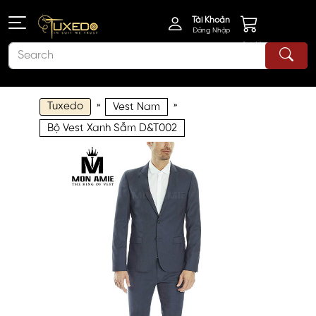
Tài Khoản
Đăng Nhập
Giỏ Hàng
Tuxedo
»
»
Vest Nam
Bộ Vest Xanh Sẫm D&T002