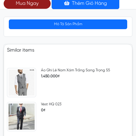
Mua Ngay
Thêm Giỏ Hàng
Mô Tả Sản Phẩm
Similar items
Áo Ghi Lê Nam Xám Trắng Sang Trọng S5
1.450.000₫
Vest HQ 023
0₫