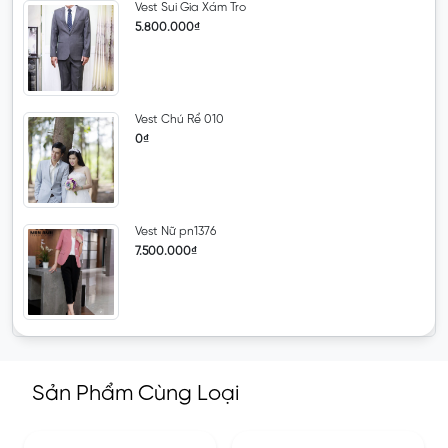
Vest Sui Gia Xám Tro
5.800.000₫
Vest Chú Rể 010
0₫
Vest Nữ pn1376
7.500.000₫
Sản Phẩm Cùng Loại