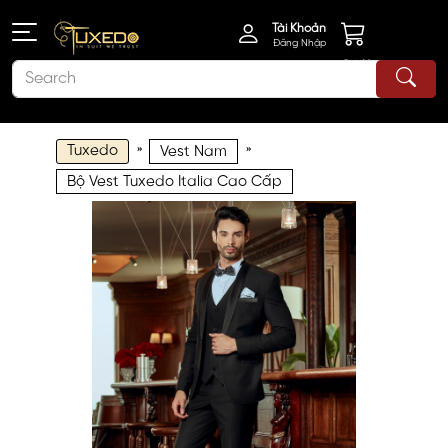
Tài Khoản
Đăng Nhập
Giỏ Hàng
Tuxedo
»
»
Vest Nam
Bộ Vest Tuxedo Italia Cao Cấp