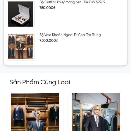
Bộ Cufflink khuy măng set- Tie Clip S2789
750.000₫
Bộ Vest Khoác Ngoài Đi Chơi Trẻ Trung
7.500.000₫
Sản Phẩm Cùng Loại