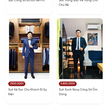
Suit Công Sở Đỏ Đô Slim Fit
Suit Trắng Sữa Trẻ Trung Cho
Chú Rể
7.500.000₫
5.800.000₫
Suit Kẻ Sọc Cho Khách Đi Sự
Suit Xanh Navy Công Sở Ôm
Kiện
Dáng