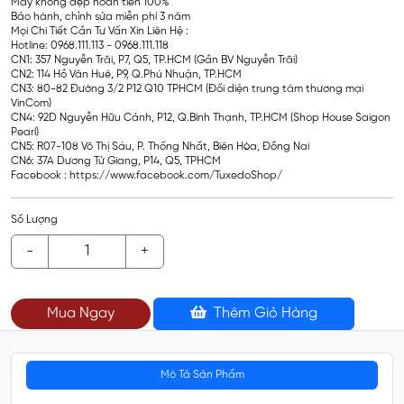
May không đẹp hoàn tiền 100%
Bảo hành, chỉnh sửa miễn phí 3 năm
Mọi Chi Tiết Cần Tư Vấn Xin Liên Hệ :
Hotline: 0968.111.113 - 0968.111.118
CN1: 357 Nguyễn Trãi, P7, Q5, TP.HCM (Gần BV Nguyễn Trãi)
CN2: 114 Hồ Văn Huê, P9, Q.Phú Nhuận, TP.HCM
CN3: 80-82 Đường 3/2 P12 Q10 TPHCM (Đối diện trung tâm thương mại
VinCom)
CN4: 92D Nguyễn Hữu Cảnh, P12, Q.Bình Thạnh, TP.HCM (Shop House Saigon
Pearl)
CN5: R07-108 Võ Thị Sáu, P. Thống Nhất, Biên Hòa, Đồng Nai
CN6: 37A Dương Tử Giang, P14, Q5, TPHCM
Facebook : https://www.facebook.com/TuxedoShop/
Số Lượng
-
+
Mua Ngay
Thêm Giỏ Hàng
Mô Tả Sản Phẩm