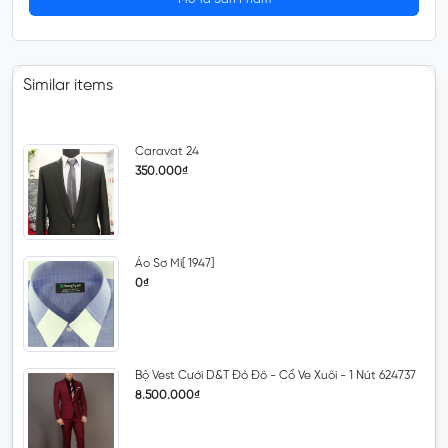
Similar items
Caravat 24
350.000₫
Áo Sơ Mi[ 1947]
0₫
Bộ Vest Cưới D&T Đỏ Đô - Cổ Ve Xuôi - 1 Nút 624737
8.500.000₫