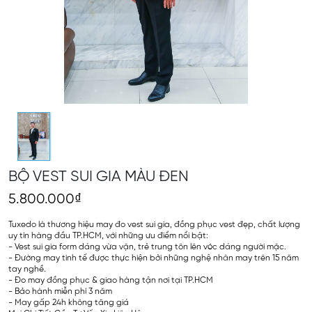
BỘ VEST SUI GIA MÀU ĐEN
5.800.000₫
Tuxedo là thương hiệu may đo vest sui gia, đồng phục vest đẹp, chất lượng
uy tín hàng đầu TP.HCM, với những ưu điểm nổi bật:
- Vest sui gia form dáng vừa vặn, trẻ trung tôn lên vóc dáng người mặc.
- Đường may tinh tế được thực hiện bởi những nghệ nhân may trên 15 năm
tay nghề.
- Đo may đồng phục & giao hàng tận nơi tại TP.HCM
- Bảo hành miễn phí 3 năm
- May gấp 24h không tăng giá