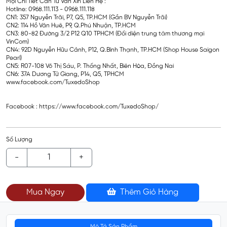
Mọi Chi Tiết Cần Tư Vấn Xin Liên Hệ :
Hotline: 0968.111.113 - 0968.111.118
CN1: 357 Nguyễn Trãi, P7, Q5, TP.HCM (Gần BV Nguyễn Trãi)
CN2: 114 Hồ Văn Huê, P9, Q.Phú Nhuận, TP.HCM
CN3: 80-82 Đường 3/2 P12 Q10 TPHCM (Đối diện trung tâm thương mại
VinCom)
CN4: 92D Nguyễn Hữu Cảnh, P12, Q.Bình Thạnh, TP.HCM (Shop House Saigon
Pearl)
CN5: R07-108 Võ Thị Sáu, P. Thống Nhất, Biên Hòa, Đồng Nai
CN6: 37A Dương Tử Giang, P14, Q5, TPHCM
www.facebook.com/TuxedoShop
Facebook : https://www.facebook.com/TuxedoShop/
Số Lượng
-
+
Mua Ngay
Thêm Giỏ Hàng
Mô Tả Sản Phẩm