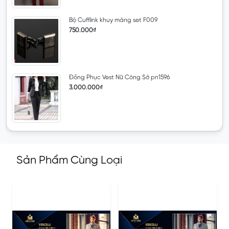
Bộ Cufflink khuy măng set F009
750.000₫
Đồng Phục Vest Nữ Công Sở pn1596
3.000.000₫
Sản Phẩm Cùng Loại