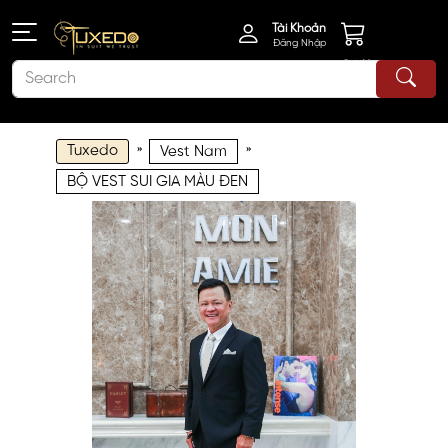
Tài Khoản
Đăng Nhập
Giỏ Hàng
Tuxedo
»
»
Vest Nam
BỘ VEST SUI GIA MÀU ĐEN