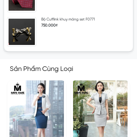
Bộ Cufflink khuy măng set F0771
750.000₫
Sản Phẩm Cùng Loại