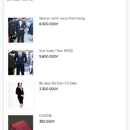
Veston xanh navy thời trang
8.500.000₫
Suit Italia 1 Nút KH132
5.800.000₫
Bộ Vest Nữ Đen Cổ Điển
3.300.000₫
CV0018
350.000₫