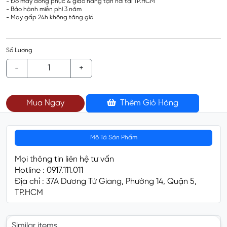
- Đo may đồng phục & giao hàng tận nơi tại TP.HCM
- Bảo hành miễn phí 3 năm
- May gấp 24h không tăng giá
Số Lượng
-
+
Mua Ngay
Thêm Giỏ Hàng
Mô Tả Sản Phẩm
Mọi thông tin liên hệ tư vấn
Hotline : 0917.111.011
Địa chỉ : 37A Dương Tử Giang, Phường 14, Quận 5,
TP.HCM
Similar items