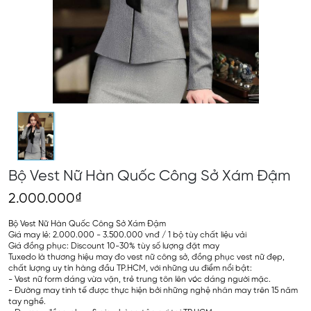
Bộ Vest Nữ Hàn Quốc Công Sở Xám Đậm
2.000.000₫
Bộ Vest Nữ Hàn Quốc Công Sở Xám Đậm
Giá may lẻ: 2.000.000 - 3.500.000 vnđ / 1 bộ tùy chất liệu vải
Giá đồng phục: Discount 10-30% tùy số lượng đặt may
Tuxedo là thương hiệu may đo vest nữ công sở, đồng phục vest nữ đẹp,
chất lượng uy tín hàng đầu TP.HCM, với những ưu điểm nổi bật:
- Vest nữ form dáng vừa vặn, trẻ trung tôn lên vóc dáng người mặc.
- Đường may tinh tế được thực hiện bởi những nghệ nhân may trên 15 năm
tay nghề.