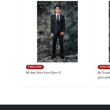
5.800.000₫
7.500.0
Bộ Vest Nam Xám Đậm V1
Bộ Tuxe
gồm ghil