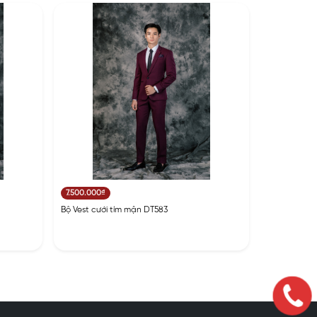
7.500.000₫
Bộ Vest cưới tím mận DT583