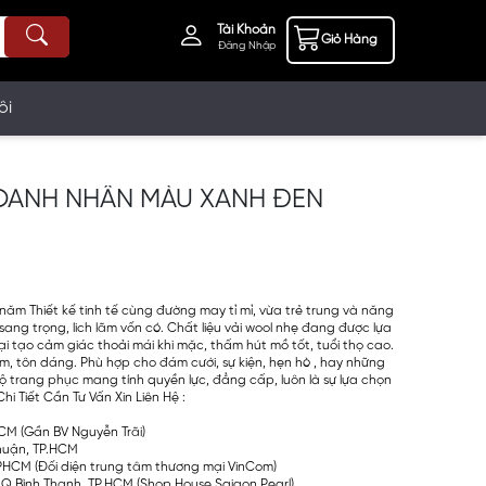
Tài Khoản
Giỏ Hàng
Đăng Nhập
ôi
OANH NHÂN MÀU XANH ĐEN
%
năm Thiết kế tinh tế cùng đường may tỉ mỉ, vừa trẻ trung và năng
ang trọng, lich lãm vốn có. Chất liệu vải wool nhẹ đang được lựa
 tạo cảm giác thoải mái khi mặc, thấm hút mồ tốt, tuổi thọ cao.
h lãm, tôn dáng. Phù hợp cho đám cưới, sự kiện, hẹn hò , hay những
 bộ trang phục mang tính quyền lực, đẳng cấp, luôn là sự lựa chọn
i Tiết Cần Tư Vấn Xin Liên Hệ :
.HCM (Gần BV Nguyễn Trãi)
Nhuận, TP.HCM
PHCM (Đối diện trung tâm thương mại VinCom)
Q.Bình Thạnh, TP.HCM (Shop House Saigon Pearl)