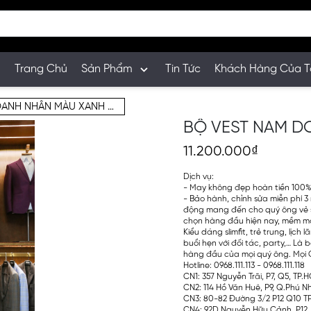
Trang Chủ
Sản Phẩm
Tin Tức
Khách Hàng Của T
BỘ VEST NAM DOANH NHÂN MÀU XANH ĐEN
BỘ VEST NAM D
11.200.000₫
Dịch vụ:
- May không đẹp hoàn tiền 100
- Bảo hành, chỉnh sửa miễn phí 3 
động mang đến cho quý ông vẻ s
chọn hàng đầu hiện nay, mềm mại
Kiểu dáng slimfit, trẻ trung, lịc
buổi hẹn với đối tác, party,… Là
hàng đầu của mọi quý ông. Mọi Ch
Hotline: 0968.111.113 - 0968.111.118
CN1: 357 Nguyễn Trãi, P7, Q5, TP
CN2: 114 Hồ Văn Huê, P9, Q.Phú 
CN3: 80-82 Đường 3/2 P12 Q10 T
CN4: 92D Nguyễn Hữu Cảnh, P12, 