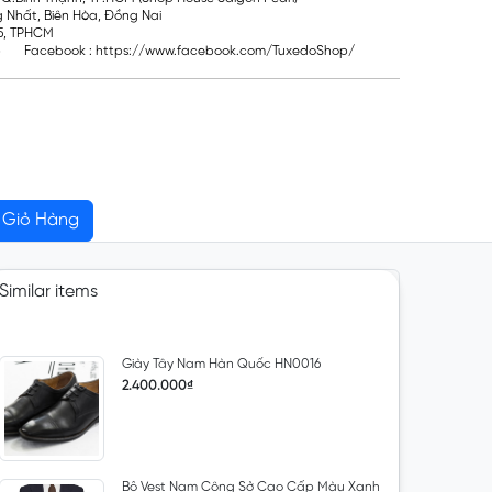
g Nhất, Biên Hòa, Đồng Nai
Q5, TPHCM
 Facebook : https://www.facebook.com/TuxedoShop/
Giỏ Hàng
Similar items
Giày Tây Nam Hàn Quốc HN0016
2.400.000₫
Bộ Vest Nam Công Sở Cao Cấp Màu Xanh