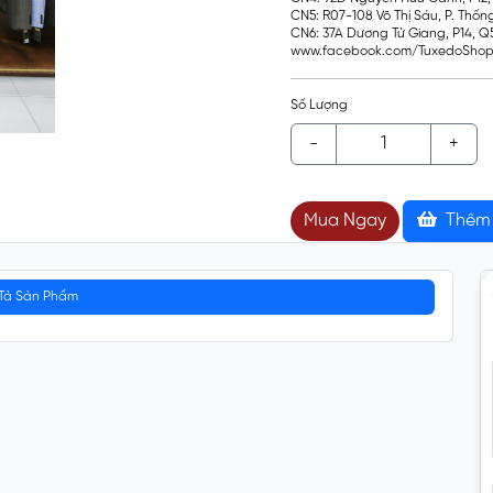
CN5: R07-108 Võ Thị Sáu, P. Thốn
CN6: 37A Dương Tử Giang, P14, 
www.facebook.com/TuxedoShop
Số Lượng
-
+
Mua Ngay
Thêm 
Tả Sản Phẩm