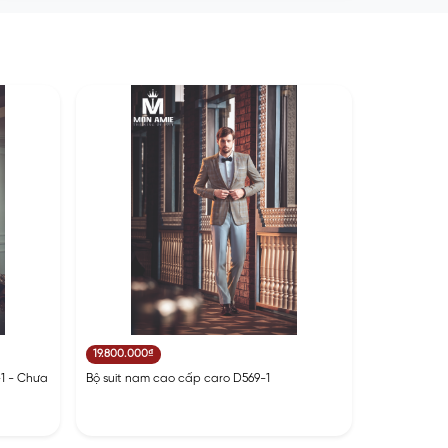
19.800.000₫
1 - Chưa
Bộ suit nam cao cấp caro D569-1