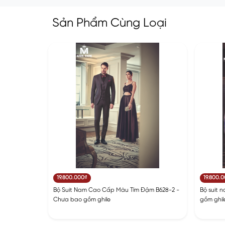
Sản Phẩm Cùng Loại
19.800.000₫
19.800.
Bộ Suit Nam Cao Cấp Màu Tím Đậm B628-2 -
Bộ suit 
Chưa bao gồm ghile
gồm ghil