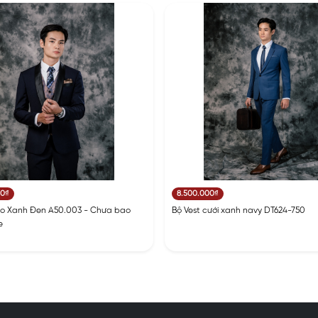
00₫
8.500.000₫
do Xanh Đen A50.003 - Chưa bao
Bộ Vest cưới xanh navy DT624-750
e