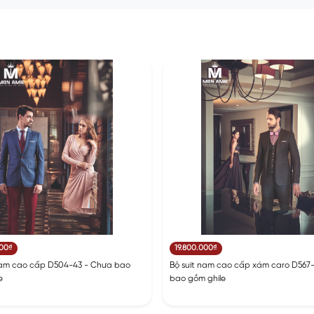
000₫
19.800.000₫
nam cao cấp D504-43 - Chưa bao
Bộ suit nam cao cấp xám caro D567-
e
bao gồm ghile