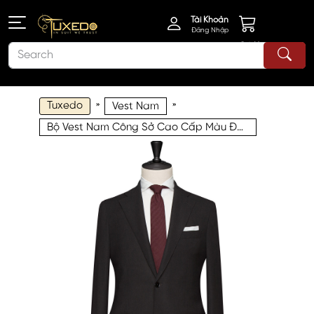
Tài Khoản
Đăng Nhập
Giỏ Hàng
Tuxedo
»
»
Vest Nam
Bộ Vest Nam Công Sở Cao Cấp Màu Đen 71106