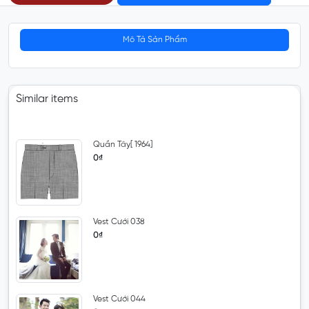
Mô Tả Sản Phẩm
Similar items
Quần Tây[ 1964]
0₫
Vest Cưới 038
0₫
Vest Cưới 044