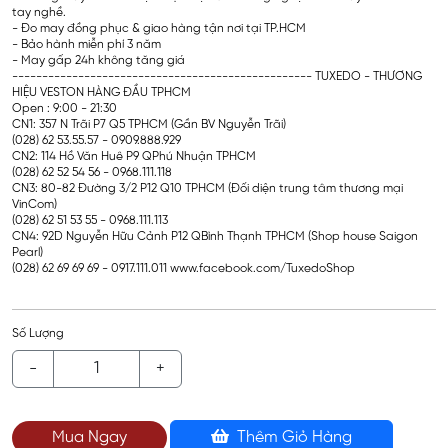
tay nghề.
- Đo may đồng phục & giao hàng tận nơi tại TP.HCM
- Bảo hành miễn phí 3 năm
- May gấp 24h không tăng giá
-------------------------------------------------- TUXEDO - THƯƠNG
HIỆU VESTON HÀNG ĐẦU TPHCM
Open : 9:00 - 21:30
CN1: 357 N Trãi P7 Q5 TPHCM (Gần BV Nguyễn Trãi)
(028) 62 53.55.57 - 0909.888.929
CN2: 114 Hồ Văn Huê P9 QPhú Nhuận TPHCM
(028) 62 52 54 56 - 0968.111.118
CN3: 80-82 Đường 3/2 P12 Q10 TPHCM (Đối diện trung tâm thương mại
VinCom)
(028) 62 51 53 55 - 0968.111.113
CN4: 92D Nguyễn Hữu Cảnh P12 QBình Thạnh TPHCM (Shop house Saigon
Pearl)
(028) 62 69 69 69 - 0917.111.011 www.facebook.com/TuxedoShop
Số Lượng
-
+
Mua Ngay
Thêm Giỏ Hàng