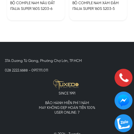
BỘ COMPLE NAM NÂU ĐẤT
BỘ COMPLE NAM XÁM ĐẬM
ITALIA SUPER 160S S203-6
ITALIA SUPER 160S S203-5
37A Dương Tử Giang, Phường Chợ Lớn, TP.HCM
028 2222.6688 - 0917.111.011
SINCE 1991
BẢO HÀNH MIỄN PHÍ 1 NĂM
MAY KHÔNG ĐẸP HOÀN TIỀN 100%
USER ONLINE: 7