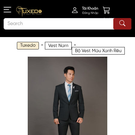
Tài Khoản
Đăng Nhập
Giỏ Hàng
Tuxedo
»
»
Vest Nam
Bộ Vest Màu Xanh Rêu