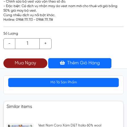
- Chỉnh sửa bộ vest vừa vặn theo số đo.
- Đặc biệt: Có dịch vụ nhận may áo vest nam mới cho thuê với giá bằng
50% giá may bộ vest.
Cùng nhiều dịch vụ nổi bật khác.
Hotline: 0968.111.113 - 0968.111.118
Số Lượng
-
+
Mua Ngay
Thêm Giỏ Hàng
Mô Tả Sản Phẩm
Similar items
Vest Nam Caro Xám D&T Italia 60% wool