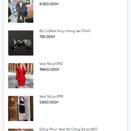
8.500.000₫
Bộ Cufflink khuy măng set F040
750.000₫
Vest Nữ pn1912
19.800.000₫
Vest Nữ pn1959
5.800.000₫
Đồng Phục Vest Nữ Công Sở pn1607