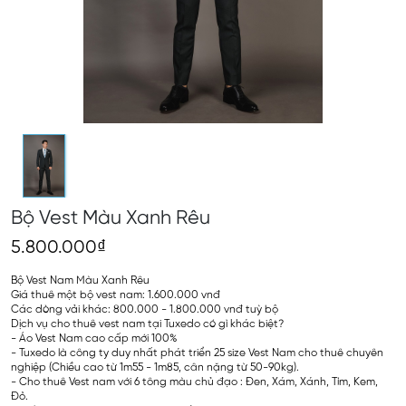
Bộ Vest Màu Xanh Rêu
5.800.000₫
Bộ Vest Nam Màu Xanh Rêu
Giá thuê một bộ vest nam: 1.600.000 vnđ
Các dòng vải khác: 800.000 - 1.800.000 vnđ tuỳ bộ
Dịch vụ cho thuê vest nam tại Tuxedo có gì khác biệt?
- Áo Vest Nam cao cấp mới 100%
- Tuxedo là công ty duy nhất phát triển 25 size Vest Nam cho thuê chuyên
nghiệp (Chiều cao từ 1m55 - 1m85, cân nặng từ 50-90kg).
- Cho thuê Vest nam với 6 tông màu chủ đạo : Đen, Xám, Xánh, Tím, Kem,
Đỏ.