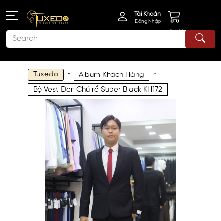
Tài Khoản
Đăng Nhập
Giỏ Hàng
Tuxedo
»
»
Album Khách Hàng
Bộ Vest Đen Chú rể Super Black KH172