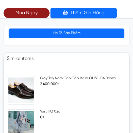
Mua Ngay
Thêm Giỏ Hàng
Mô Tả Sản Phẩm
Similar items
Giày Tây Nam Cao Cấp Italia OL158-04 Brown
2.400.000₫
Vest HQ 026
0₫