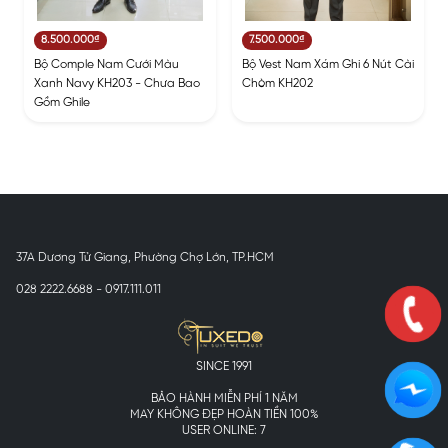
8.500.000₫
7.500.000₫
Bộ Comple Nam Cưới Màu
Bộ Vest Nam Xám Ghi 6 Nút Cài
Xanh Navy KH203 - Chưa Bao
Chòm KH202
Gồm Ghile
37A Dương Tử Giang, Phường Chợ Lớn, TP.HCM
028 2222.6688 - 0917.111.011
SINCE 1991
BẢO HÀNH MIỄN PHÍ 1 NĂM
MAY KHÔNG ĐẸP HOÀN TIỀN 100%
USER ONLINE: 7