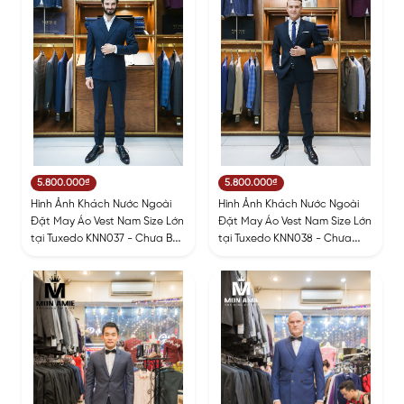
5.800.000₫
5.800.000₫
Hình Ảnh Khách Nước Ngoài
Hình Ảnh Khách Nước Ngoài
Đặt May Áo Vest Nam Size Lớn
Đặt May Áo Vest Nam Size Lớn
tại Tuxedo KNN037 - Chưa Bao
tại Tuxedo KNN038 - Chưa
Gồm Ghile
Bao Gồm Ghile