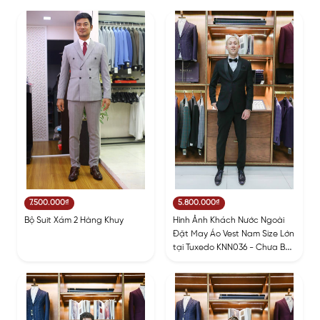
7.500.000₫
5.800.000₫
Bộ Suit Xám 2 Hàng Khuy
Hình Ảnh Khách Nước Ngoài
Đặt May Áo Vest Nam Size Lớn
tại Tuxedo KNN036 - Chưa Bao
Gồm Ghile