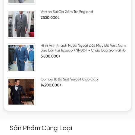
Veston Sui Gia Xám Tro England
7.500.000₫
Hình Ảnh Khách Nước Ngoài Đặt May Đồ Vest Nam
Size Lớn tại Tuxedo KNN004 - Chưa Bao Gồm Ghile
5.800.000₫
Combo 8: Bộ Suit Vercelli Cao Cấp
14.900.000₫
Sản Phẩm Cùng Loại