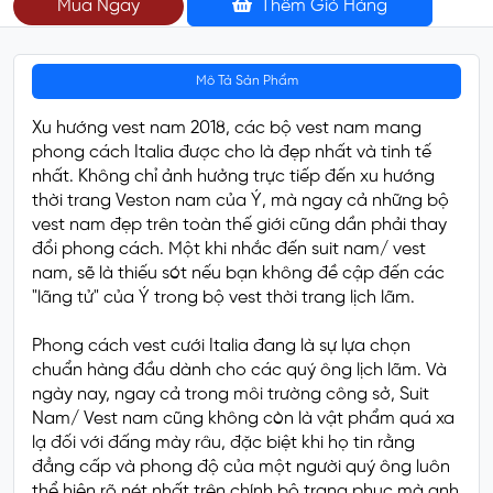
Mua Ngay
Thêm Giỏ Hàng
Mô Tả Sản Phẩm
Xu hướng vest nam 2018, các bộ vest nam mang
phong cách Italia được cho là đẹp nhất và tinh tế
nhất. Không chỉ ảnh hưởng trực tiếp đến xu hướng
thời trang Veston nam của Ý, mà ngay cả những bộ
vest nam đẹp trên toàn thế giới cũng dần phải thay
đổi phong cách. Một khi nhắc đến suit nam/ vest
nam, sẽ là thiếu sót nếu bạn không đề cập đến các
"lãng tử" của Ý trong bộ vest thời trang lịch lãm.
Phong cách vest cưới Italia đang là sự lựa chọn
chuẩn hàng đầu dành cho các quý ông lịch lãm. Và
ngày nay, ngay cả trong môi trường công sở, Suit
Nam/ Vest nam cũng không còn là vật phẩm quá xa
lạ đối với đấng mày râu, đặc biệt khi họ tin rằng
đẳng cấp và phong độ của một người quý ông luôn
thể hiện rõ nét nhất trên chính bộ trang phục mà anh