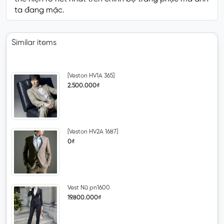
ta đang mặc.
Similar items
[Veston HV1A 365]
2.500.000₫
[Veston HV2A 1687]
0₫
Vest Nữ pn1600
19.800.000₫