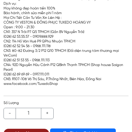
Dịch vụ:
May không đẹp hoàn tiền 100%
Bảo hành, chỉnh sửa miễn phí 1 năm
Mọi Chi Tiết Cần Tư Vấn Xin Liên Hệ :
CÔNG TY VESTON & ĐỒNG PHỤC TUXEDO HOÀNG VY
Open : 9:00 - 21:30
CN1: 357 N Trãi P7 Q5 TPHCM (Gần BV Nguyễn Trãi)
(028) 62 53.55.57 - 0909.888.929
CN2: 114 Hồ Văn Huê P9 QPhú Nhuận TPHCM
(028) 62 52 54 56 - 0968.111.118
CN3: 80-82 Đường 3/2 P12 Q10 TPHCM (Đối diện trung tâm thương mại
VinCom)
(028) 62 51 53 55 - 0968.111.113
CN4: 92D Nguyễn Hữu Cảnh P12 QBình Thạnh TPHCM (Shop house Saigon
Pearl)
(028) 62 69 69 69 - 0917.111.011
CN5: R107-108 Võ Thị Sáu, P.Thống Nhất, Biên Hòa, Đồng Nai
www.facebook.com/TuxedoShop
Số Lượng
-
+