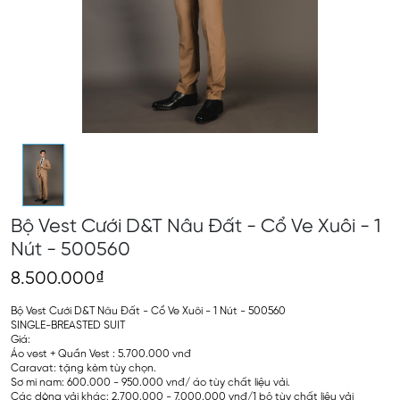
Bộ Vest Cưới D&T Nâu Đất - Cổ Ve Xuôi - 1
Nút - 500560
8.500.000₫
Bộ Vest Cưới D&T Nâu Đất - Cổ Ve Xuôi - 1 Nút - 500560
SINGLE-BREASTED SUIT
Giá:
Áo vest + Quần Vest : 5.700.000 vnđ
Caravat: tặng kèm tùy chọn.
Sơ mi nam: 600.000 - 950.000 vnđ/ áo tùy chất liệu vải.
Các dòng vải khác: 2.700.000 - 7.000.000 vnđ/1 bộ tùy chất liệu vải