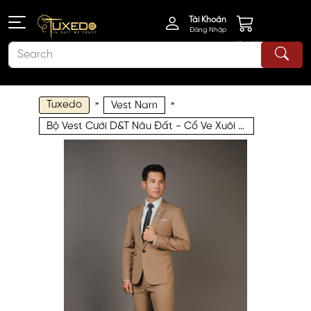
Tài Khoản
Đăng Nhập
Giỏ Hàng
Tuxedo
»
»
Vest Nam
Bộ Vest Cưới D&T Nâu Đất - Cổ Ve Xuôi - 1 Nút - 500560