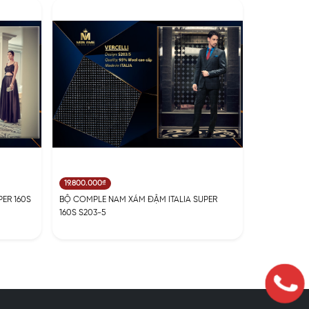
19.800.000₫
ER 160S
BỘ COMPLE NAM XÁM ĐẬM ITALIA SUPER
160S S203-5