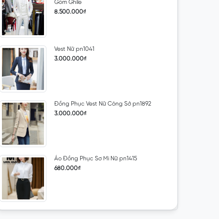
Gồm Ghile
8.500.000₫
Vest Nữ pn1041
3.000.000₫
Đồng Phục Vest Nữ Công Sở pn1892
3.000.000₫
Áo Đồng Phục Sơ Mi Nữ pn1415
680.000₫