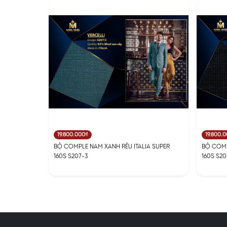
19.800.000₫
19.800.
BỘ COMPLE NAM XANH RÊU ITALIA SUPER
BỘ COMP
160S S207-3
160S S20