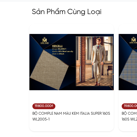
Sản Phẩm Cùng Loại
19.800.000₫
19.800.
BỘ COMPLE NAM MÀU KEM ITALIA SUPER 160S
BỘ COMP
WL2005-1
160S WL