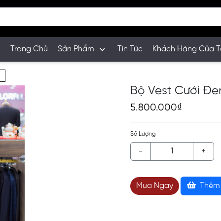
Trang Chủ
Sản Phẩm
Tin Tức
Khách Hàng Của T
Bộ Vest Cưới Đe
5.800.000₫
Số Lượng
-
+
Mua Ngay
Thêm 