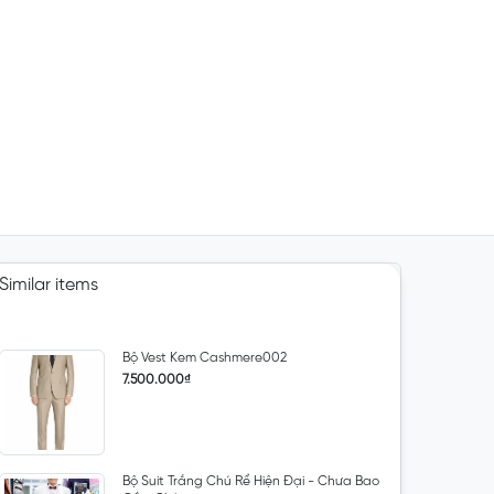
Similar items
Bộ Vest Kem Cashmere002
7.500.000₫
Bộ Suit Trắng Chú Rể Hiện Đại - Chưa Bao