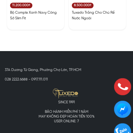
11.200.000₫
8.500.000₫
Bộ Comple Xanh Navy Công
Tuxedo Trắng Cho Chú Rể
Sở Slim Fit
Nước Ngoài
37A Dương Tử Giang, Phường Chợ Lớn, TP.HCM
028 2222.6688 - 0917.111.011
SINCE 1991
BẢO HÀNH MIỄN PHÍ 1 NĂM
MAY KHÔNG ĐẸP HOÀN TIỀN 100%
USER ONLINE: 7