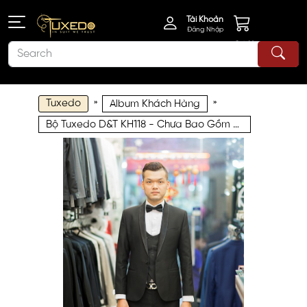
Tài Khoản
Đăng Nhập
Giỏ Hàng
Tuxedo
»
»
Album Khách Hàng
Bộ Tuxedo D&T KH118 - Chưa Bao Gồm Ghile