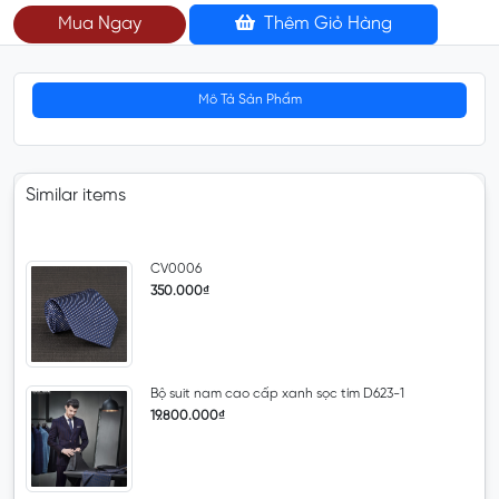
Mua Ngay
Thêm Giỏ Hàng
Mô Tả Sản Phẩm
Similar items
CV0006
350.000₫
Bộ suit nam cao cấp xanh sọc tím D623-1
19.800.000₫