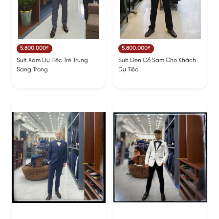
5.800.000₫
5.800.000₫
Suit Xám Dự Tiệc Trẻ Trung
Suit Đen Cổ Sam Cho Khách
Sang Trọng
Dự Tiệc