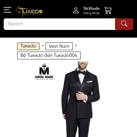
Tài Khoản
Đăng Nhập
Giỏ Hàng
Tuxedo
»
»
Vest Nam
Bộ Tuxedo đen Tuxedo004