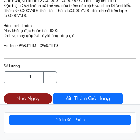
Các dòng vải khác : 2.700.000 - 7.000.000 / 1 bộ - tùy chất liệu
Đặc biệt : Quý khách có thể yêu cầu thêm các dịch vụ: chọn lót Vest kiểu
(thêm 350.000VND), thêu tên (thêm 150.000VND) , đột chỉ nổi trên lapel
(50.000VND)...
Bảo hành 1 năm
May không đẹp hoàn tiền 100%
Dịch vụ may gấp 24h lấy không tăng giá.
Hotline: 0968.111.113 - 0968.111.118
Số Lượng
-
+
Mua Ngay
Thêm Giỏ Hàng
Mô Tả Sản Phẩm