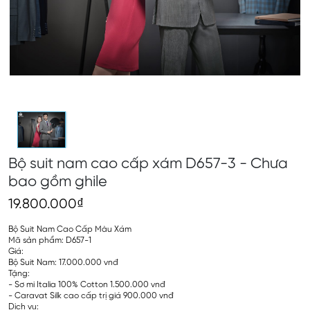
Bộ suit nam cao cấp xám D657-3 - Chưa
bao gồm ghile
19.800.000₫
Bộ Suit Nam Cao Cấp Màu Xám
Mã sản phẩm: D657-1
Giá:
Bộ Suit Nam: 17.000.000 vnđ
Tặng:
- Sơ mi Italia 100% Cotton 1.500.000 vnđ
- Caravat Silk cao cấp trị giá 900.000 vnđ
Dịch vụ: