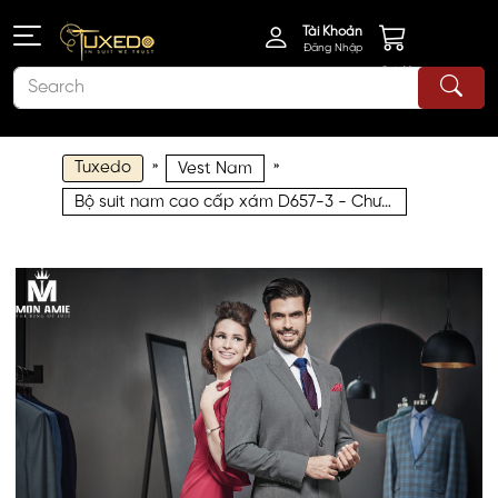
Tài Khoản
Đăng Nhập
Giỏ Hàng
Tuxedo
»
»
Vest Nam
Bộ suit nam cao cấp xám D657-3 - Chưa bao gồm ghile