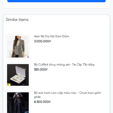
Similar items
Vest Nữ Dạ Hội Xám Đậm
3.000.000₫
Bộ Cufflink khuy măng set- Tie Clip T16-Alloy
550.000₫
Bộ suit nam cao cấp màu nâu - Chưa bao gồm
ghile
8.500.000₫