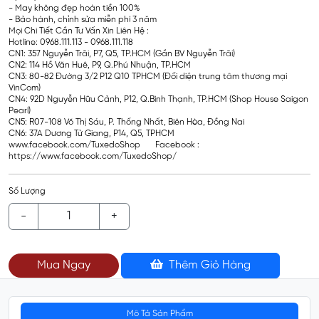
- May không đẹp hoàn tiền 100%
- Bảo hành, chỉnh sửa miễn phí 3 năm
Mọi Chi Tiết Cần Tư Vấn Xin Liên Hệ :
Hotline: 0968.111.113 - 0968.111.118
CN1: 357 Nguyễn Trãi, P7, Q5, TP.HCM (Gần BV Nguyễn Trãi)
CN2: 114 Hồ Văn Huê, P9, Q.Phú Nhuận, TP.HCM
CN3: 80-82 Đường 3/2 P12 Q10 TPHCM (Đối diện trung tâm thương mại
VinCom)
CN4: 92D Nguyễn Hữu Cảnh, P12, Q.Bình Thạnh, TP.HCM (Shop House Saigon
Pearl)
CN5: R07-108 Võ Thị Sáu, P. Thống Nhất, Biên Hòa, Đồng Nai
CN6: 37A Dương Tử Giang, P14, Q5, TPHCM
www.facebook.com/TuxedoShop Facebook :
https://www.facebook.com/TuxedoShop/
Số Lượng
-
+
Mua Ngay
Thêm Giỏ Hàng
Mô Tả Sản Phẩm