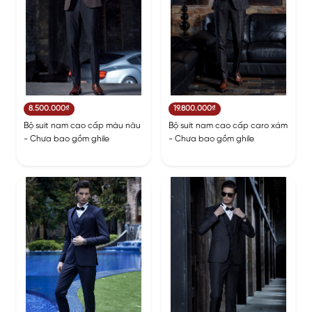
8.500.000₫
19.800.000₫
Bộ suit nam cao cấp màu nâu
Bộ suit nam cao cấp caro xám
- Chưa bao gồm ghile
- Chưa bao gồm ghile