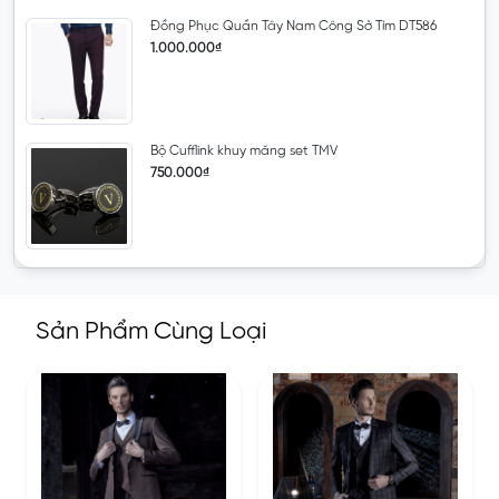
Đồng Phục Quần Tây Nam Công Sở Tím DT586
1.000.000₫
Bộ Cufflink khuy măng set TMV
750.000₫
Sản Phẩm Cùng Loại