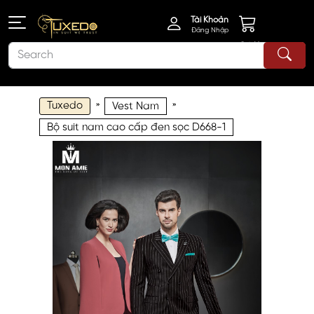
Tài Khoản
Đăng Nhập
Giỏ Hàng
Tuxedo
»
»
Vest Nam
Bộ suit nam cao cấp đen sọc D668-1