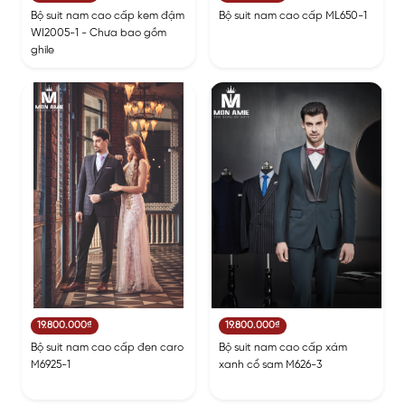
Bộ suit nam cao cấp kem đậm
Bộ suit nam cao cấp ML650-1
WI2005-1 - Chưa bao gồm
ghile
19.800.000₫
19.800.000₫
Bộ suit nam cao cấp đen caro
Bộ suit nam cao cấp xám
M6925-1
xanh cổ sam M626-3