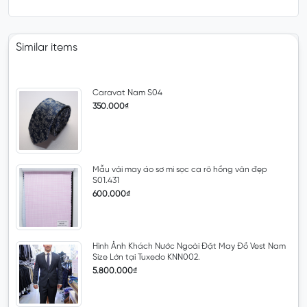
Similar items
Caravat Nam S04
350.000₫
Mẫu vải may áo sơ mi sọc ca rô hồng vân đẹp
S01.431
600.000₫
Hình Ảnh Khách Nước Ngoài Đặt May Đồ Vest Nam
Size Lớn tại Tuxedo KNN002.
5.800.000₫