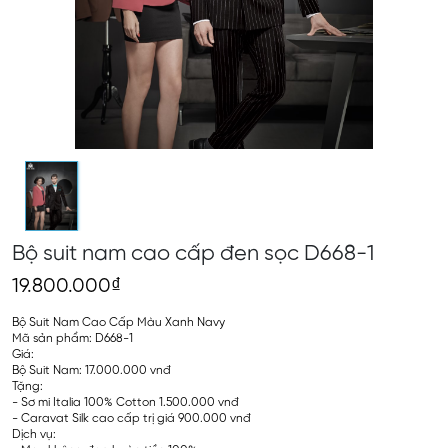
Bộ suit nam cao cấp đen sọc D668-1
19.800.000₫
Bộ Suit Nam Cao Cấp Màu Xanh Navy
Mã sản phẩm: D668-1
Giá:
Bộ Suit Nam: 17.000.000 vnđ
Tặng:
- Sơ mi Italia 100% Cotton 1.500.000 vnđ
- Caravat Silk cao cấp trị giá 900.000 vnđ
Dịch vụ: