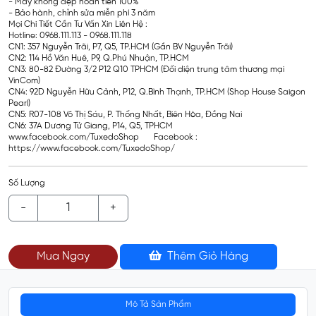
- May không đẹp hoàn tiền 100%
- Bảo hành, chỉnh sửa miễn phí 3 năm
Mọi Chi Tiết Cần Tư Vấn Xin Liên Hệ :
Hotline: 0968.111.113 - 0968.111.118
CN1: 357 Nguyễn Trãi, P7, Q5, TP.HCM (Gần BV Nguyễn Trãi)
CN2: 114 Hồ Văn Huê, P9, Q.Phú Nhuận, TP.HCM
CN3: 80-82 Đường 3/2 P12 Q10 TPHCM (Đối diện trung tâm thương mại
VinCom)
CN4: 92D Nguyễn Hữu Cảnh, P12, Q.Bình Thạnh, TP.HCM (Shop House Saigon
Pearl)
CN5: R07-108 Võ Thị Sáu, P. Thống Nhất, Biên Hòa, Đồng Nai
CN6: 37A Dương Tử Giang, P14, Q5, TPHCM
www.facebook.com/TuxedoShop Facebook :
https://www.facebook.com/TuxedoShop/
Số Lượng
-
+
Mua Ngay
Thêm Giỏ Hàng
Mô Tả Sản Phẩm