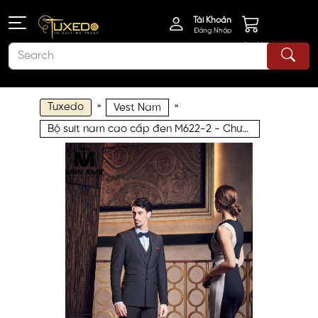
Tài Khoản
Đăng Nhập
Giỏ Hàng
Tuxedo
»
»
Vest Nam
Bộ suit nam cao cấp đen M622-2 - Chưa bao gồm ghile