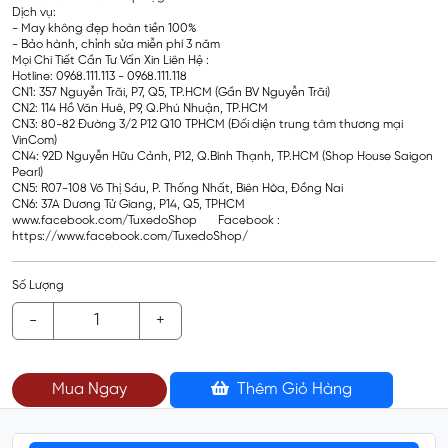
Dịch vụ:
- May không đẹp hoàn tiền 100%
- Bảo hành, chỉnh sửa miễn phí 3 năm
Mọi Chi Tiết Cần Tư Vấn Xin Liên Hệ :
Hotline: 0968.111.113 - 0968.111.118
CN1: 357 Nguyễn Trãi, P7, Q5, TP.HCM (Gần BV Nguyễn Trãi)
CN2: 114 Hồ Văn Huê, P9, Q.Phú Nhuận, TP.HCM
CN3: 80-82 Đường 3/2 P12 Q10 TPHCM (Đối diện trung tâm thương mại
VinCom)
CN4: 92D Nguyễn Hữu Cảnh, P12, Q.Bình Thạnh, TP.HCM (Shop House Saigon
Pearl)
CN5: R07-108 Võ Thị Sáu, P. Thống Nhất, Biên Hòa, Đồng Nai
CN6: 37A Dương Tử Giang, P14, Q5, TPHCM
www.facebook.com/TuxedoShop Facebook :
https://www.facebook.com/TuxedoShop/
Số Lượng
-
+
Mua Ngay
Thêm Giỏ Hàng