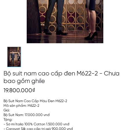
Bộ suit nam cao cấp đen M622-2 - Chưa
bao gồm ghile
19.800.000₫
Bộ Suit Nam Cao Cấp Màu Đen M622-2
Mã sản phẩm: M622-2
Giá:
Bộ Suit Nam: 17.000.000 vnđ
Tặng:
- Sơ mi Italia 100% Cotton 1.500.000 vnđ
- Caravat Silk cao cấp trị giá 900.000 vnđ