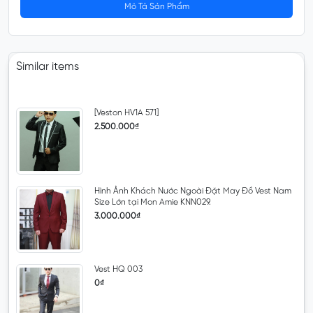
Mô Tả Sản Phẩm
Similar items
[Veston HV1A 571]
2.500.000₫
Hình Ảnh Khách Nước Ngoài Đặt May Đồ Vest Nam
Size Lớn tại Mon Amie KNN029.
3.000.000₫
Vest HQ 003
0₫