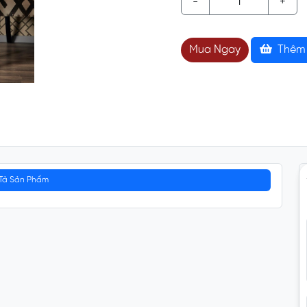
-
+
Mua Ngay
Thêm 
Tả Sản Phẩm