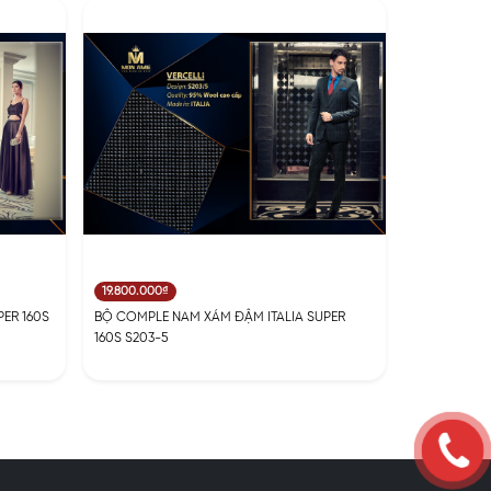
19.800.000₫
ER 160S
BỘ COMPLE NAM XÁM ĐẬM ITALIA SUPER
160S S203-5