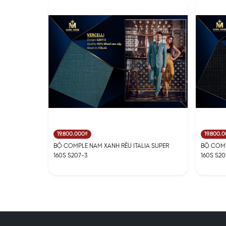
19.800.000₫
19.800.
BỘ COMPLE NAM XANH RÊU ITALIA SUPER
BỘ COMP
160S S207-3
160S S20