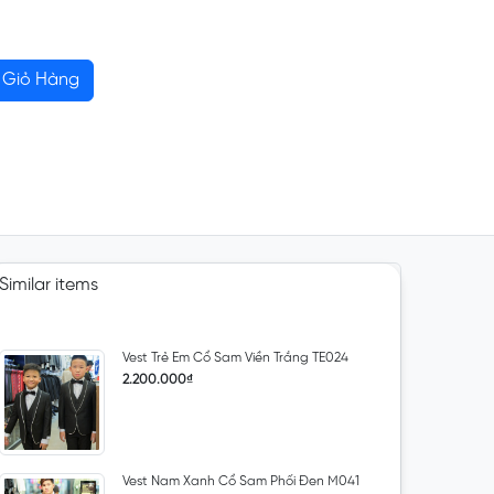
Giỏ Hàng
Similar items
Vest Trẻ Em Cổ Sam Viền Trắng TE024
2.200.000₫
Vest Nam Xanh Cổ Sam Phối Đen M041