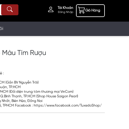
Tài Khoản
Giỏ Hàng
Đăng Nhập
ôi
p Màu Tím Rượu
ệ :
.HCM (Gần BV Nguyễn Trãi)
Nhuận, TP.HCM
PHCM (Đối diện trung tâm thương mại VinCom)
Q.Bình Thạnh, TP.HCM (Shop House Saigon Pearl)
g Nhất, Biên Hòa, Đồng Nai
 Q5, TPHCM Facebook : https://www.facebook.com/TuxedoShop/