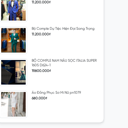
11.200.000₫
Bộ Comple Dự Tiệc Hiện Đại Sang Trọng
11.200.000₫
BỘ COMPLE NAM NÂU SỌC ITALIA SUPER
160S D624-1
19.800.000₫
Áo Đồng Phục Sơ Mi Nữ pn1079
680.000₫