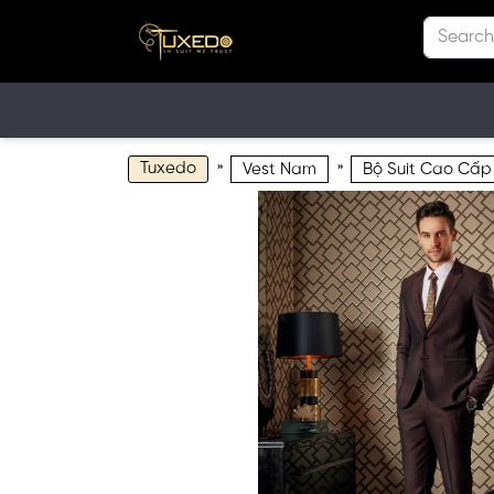
Tuxedo
»
»
Vest Nam
Bộ Suit Cao Cấp