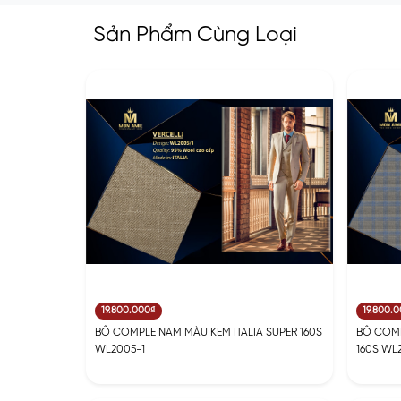
Sản Phẩm Cùng Loại
19.800.000₫
19.800.
BỘ COMPLE NAM MÀU KEM ITALIA SUPER 160S
BỘ COMP
WL2005-1
160S WL