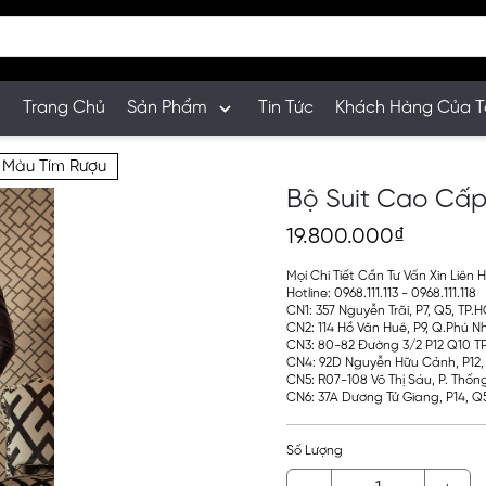
Trang Chủ
Sản Phẩm
Tin Tức
Khách Hàng Của T
 Màu Tím Rượu
Bộ Suit Cao Cấ
19.800.000₫
Mọi Chi Tiết Cần Tư Vấn Xin Liên H
Hotline: 0968.111.113 - 0968.111.118
CN1: 357 Nguyễn Trãi, P7, Q5, TP
CN2: 114 Hồ Văn Huê, P9, Q.Phú 
CN3: 80-82 Đường 3/2 P12 Q10 T
CN4: 92D Nguyễn Hữu Cảnh, P12, 
CN5: R07-108 Võ Thị Sáu, P. Thốn
CN6: 37A Dương Tử Giang, P14,
Số Lượng