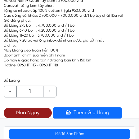
Áo vest Nam + Quần Tây Nam : 5.700.000 vnđ
Caravat: tặng kèm tùy chọn.
Tặng sơ mi cao cấp 100% cotton trị giá 950.000 vnđ
Các dòng vải khác: 2.700.000 - 7.000.000 vnđ/1 bộ tùy chất liệu vải
Giá đồng phục:
Số lượng 2-5 bộ : 4.700.000 vnđ / 1 bộ
Số lượng 6-10 bộ : 4.200.000 vnđ / 1 bộ
Số lượng 11-20 bộ : 3.700.000 vnđ / 1 bộ
Số lượng > 20 bộ vui lòng inbox để nhận được giá tốt nhất
Dịch vụ:
May không đẹp hoàn tiền 100%
Bảo hành, chỉnh sửa miễn phí 1 năm
Đo may & giao hàng tận nơi trong bán kính 150 km
Hotline: 0968.111.113 - 0968.111.118
Số Lượng
-
+
Mua Ngay
Thêm Giỏ Hàng
Mô Tả Sản Phẩm