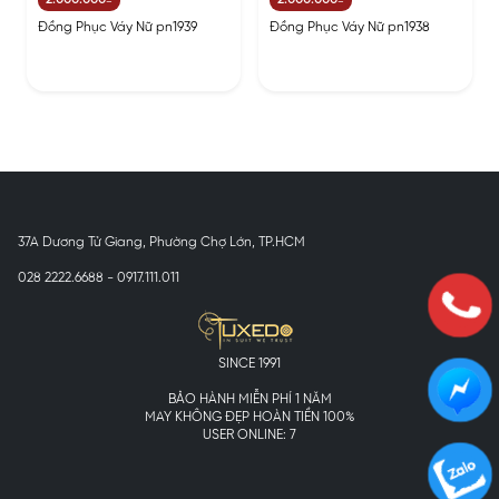
Đồng Phục Váy Nữ pn1939
Đồng Phục Váy Nữ pn1938
37A Dương Tử Giang, Phường Chợ Lớn, TP.HCM
028 2222.6688 - 0917.111.011
SINCE 1991
BẢO HÀNH MIỄN PHÍ 1 NĂM
MAY KHÔNG ĐẸP HOÀN TIỀN 100%
USER ONLINE: 7