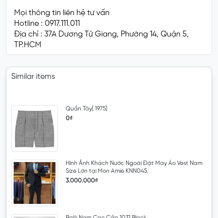
Mọi thông tin liên hệ tư vấn
Hotline : 0917.111.011
Địa chỉ : 37A Dương Tử Giang, Phường 14, Quận 5,
TP.HCM
Similar items
Quần Tây[ 1975]
0₫
Hình Ảnh Khách Nước Ngoài Đặt May Áo Vest Nam
Size Lớn tại Mon Amie KNN045.
3.000.000₫
Balô Nam Cao Cấp 1031 Black