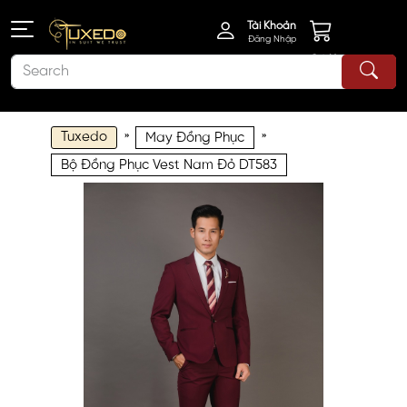
Tài Khoản
Đăng Nhập
Giỏ Hàng
Tuxedo
»
»
May Đồng Phục
Bộ Đồng Phục Vest Nam Đỏ DT583