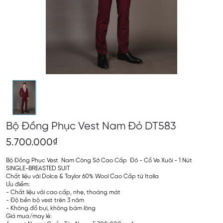
Bộ Đồng Phục Vest Nam Đỏ DT583
5.700.000₫
Bộ Đồng Phục Vest Nam Công Sở Cao Cấp Đỏ - Cổ Ve Xuôi - 1 Nút
SINGLE-BREASTED SUIT
Chất liệu vải Dolce & Taylor 60% Wool Cao Cấp từ Italia
Ưu điểm:
- Chất liệu vải cao cấp, nhẹ, thoáng mát
- Độ bền bộ vest trên 3 năm
- Không đổ bụi, không bám lông
Giá mua/may lẻ: