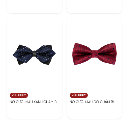
250.000₫
250.000₫
NƠ CƯỚI MÀU XANH CHẤM BI
NƠ CƯỚI MÀU ĐỎ CHẤM BI