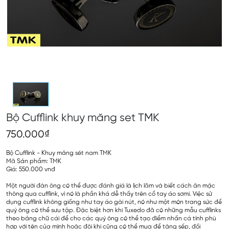
Bộ Cufflink khuy măng set TMK
750.000₫
Bộ Cufflink - Khuy măng sét nam TMK
Mã Sản phẩm: TMK
Giá: 550.000 vnđ
Một người đàn ông có thể được đánh giá là lịch lãm và biết cách ăn mặc
thông qua cufflink, vì nó là phần khá dễ thấy trên cổ tay áo sơmi. Việc sử
dụng cufflink không giống như tay áo gài nút, nó như một món trang sức để
quý ông có thể sưu tập. Đặc biệt hơn khi Tuxedo đã có những mẫu cufflinks
theo bảng chữ cái để cho các quý ông có thể tạo điểm nhấn cá tính phù
hợp với tên của mình hoặc đôi khi cũng có thể mua để tặng sếp, đối