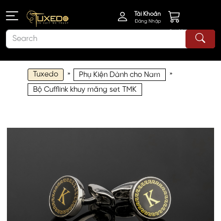
Tài Khoản
Đăng Nhập
Giỏ Hàng
Tuxedo
»
»
Phụ Kiện Dành cho Nam
Bộ Cufflink khuy măng set TMK