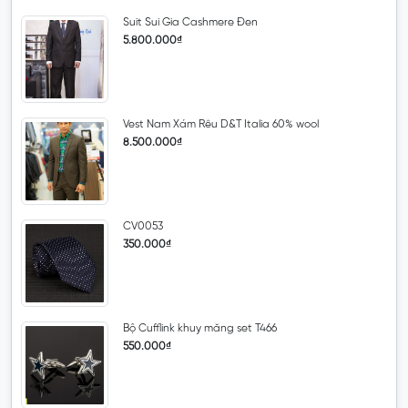
Suit Sui Gia Cashmere Đen
5.800.000₫
Vest Nam Xám Rêu D&T Italia 60% wool
8.500.000₫
CV0053
350.000₫
Bộ Cufflink khuy măng set T466
550.000₫