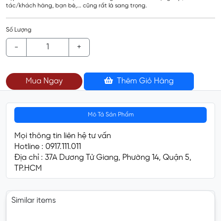
tác/khách hàng, bạn bè,... cũng rất là sang trọng.
Số Lượng
-
+
Mua Ngay
Thêm Giỏ Hàng
Mô Tả Sản Phẩm
Mọi thông tin liên hệ tư vấn
Hotline : 0917.111.011
Địa chỉ : 37A Dương Tử Giang, Phường 14, Quận 5,
TP.HCM
Similar items