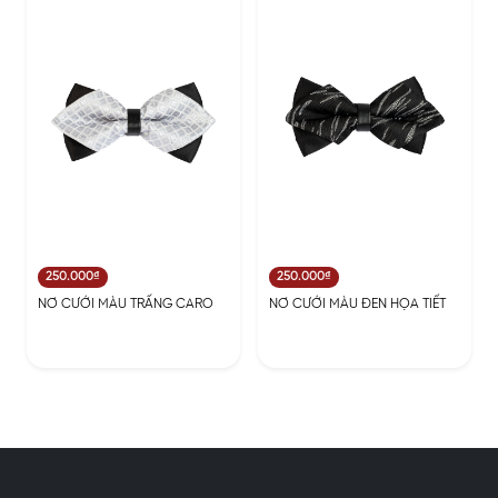
250.000₫
250.000₫
NƠ CƯỚI MÀU TRẤNG CARO
NƠ CƯỚI MÀU ĐEN HỌA TIẾT