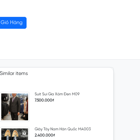
Giỏ Hàng
Similar items
Suit Sui Gia Xám Đen M09
7.500.000₫
Giày Tây Nam Hàn Quốc MA003
2.400.000₫