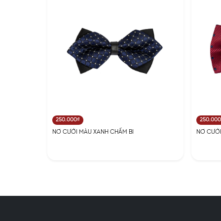
250.000₫
250.00
NƠ CƯỚI MÀU XANH CHẤM BI
NƠ CƯỚI