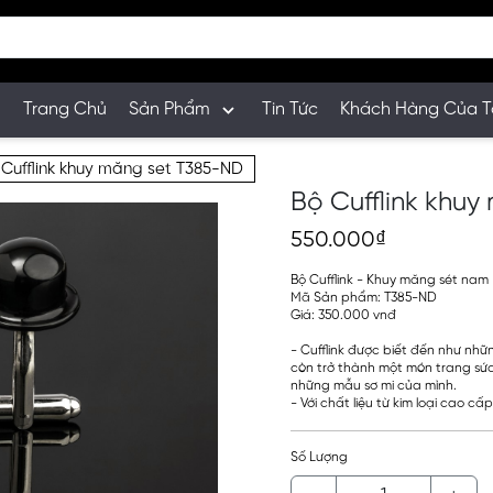
Trang Chủ
Sản Phẩm
Tin Tức
Khách Hàng Của T
 Cufflink khuy măng set T385-ND
Bộ Cufflink khu
550.000₫
Bộ Cufflink - Khuy măng sét nam
Mã Sản phẩm: T385-ND
Giá: 350.000 vnđ
- Cufflink được biết đến như nh
còn trở thành một món trang sức 
những mẫu sơ mi của mình.
- Với chất liệu từ kim loại cao cấ
Số Lượng