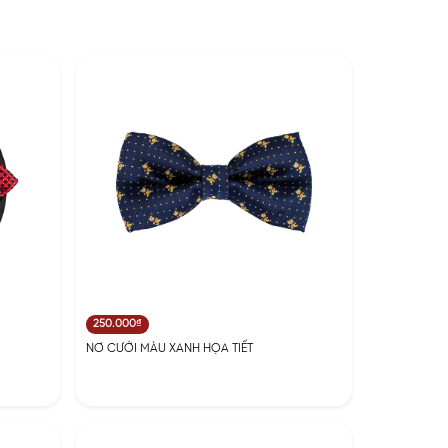
250.000₫
NƠ CƯỚI MÀU XANH HỌA TIẾT