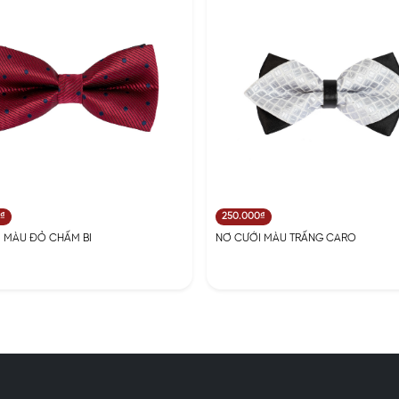
0₫
250.000₫
 MÀU ĐỎ CHẤM BI
NƠ CƯỚI MÀU TRẤNG CARO