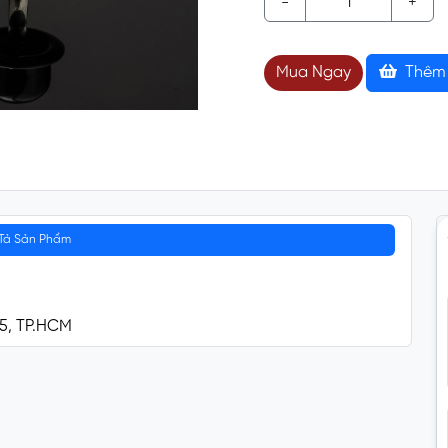
-
+
Mua Ngay
Thêm 
Tả Sản Phẩm
 5, TP.HCM