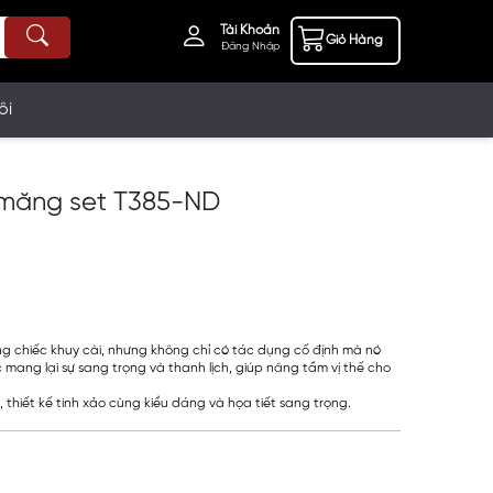
Tài Khoản
Giỏ Hàng
Đăng Nhập
ôi
y măng set T385-ND
ững chiếc khuy cài, nhưng không chỉ có tác dụng cố định mà nó
mang lại sự sang trọng và thanh lịch, giúp nâng tầm vị thế cho
p, thiết kế tinh xảo cùng kiểu dáng và họa tiết sang trọng.