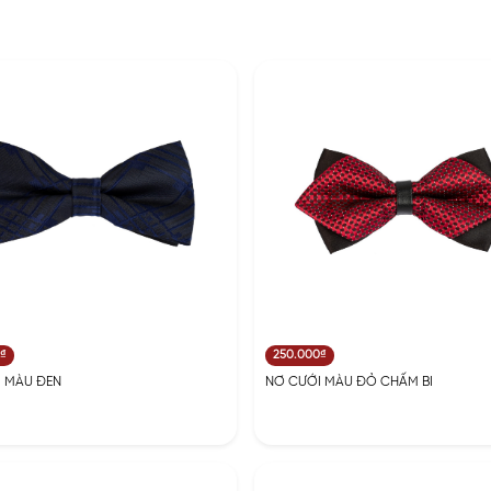
0₫
250.000₫
 MÀU ĐEN
NƠ CƯỚI MÀU ĐỎ CHẤM BI