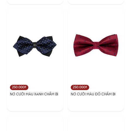
250.000₫
250.000₫
NƠ CƯỚI MÀU XANH CHẤM BI
NƠ CƯỚI MÀU ĐỎ CHẤM BI