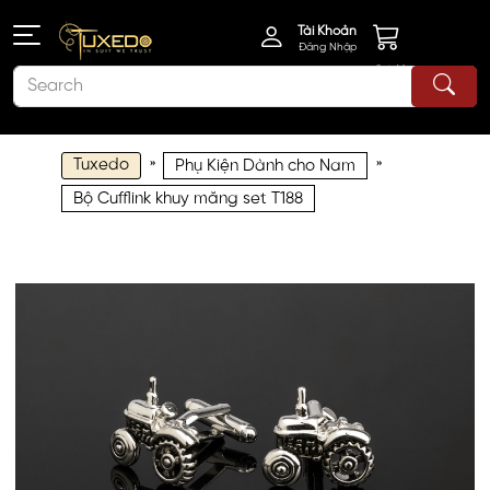
Tài Khoản
Đăng Nhập
Giỏ Hàng
Tuxedo
»
»
Phụ Kiện Dành cho Nam
Bộ Cufflink khuy măng set T188