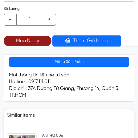
Số Lượng
-
+
Mua Ngay
Thêm Giỏ Hàng
Mô Tả Sản Phẩm
Mọi thông tin liên hệ tư vấn
Hotline : 0917.111.011
Địa chỉ : 37A Dương Tử Giang, Phường 14, Quận 5,
TP.HCM
Similar items
Vest HQ 006