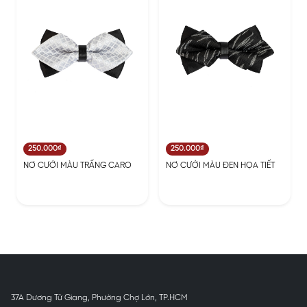
250.000₫
250.000₫
NƠ CƯỚI MÀU TRẤNG CARO
NƠ CƯỚI MÀU ĐEN HỌA TIẾT
37A Dương Tử Giang, Phường Chợ Lớn, TP.HCM