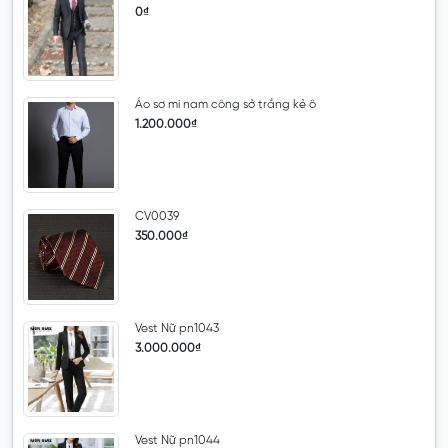
0₫
Áo sơ mi nam công sở trắng kẻ ô
1.200.000₫
CV0039
350.000₫
Vest Nữ pn1043
3.000.000₫
Vest Nữ pn1044