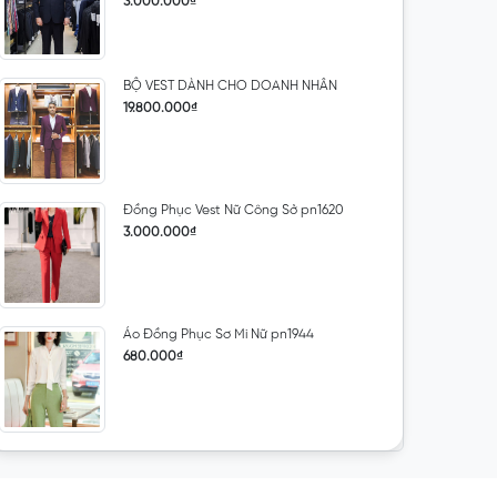
3.000.000₫
BỘ VEST DÀNH CHO DOANH NHÂN
19.800.000₫
Đồng Phục Vest Nữ Công Sở pn1620
3.000.000₫
Áo Đồng Phục Sơ Mi Nữ pn1944
680.000₫