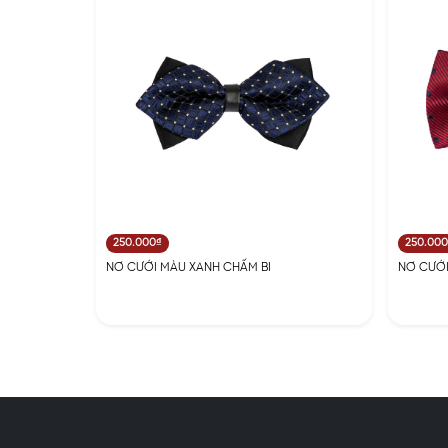
250.000₫
250.00
NƠ CƯỚI MÀU XANH CHẤM BI
NƠ CƯỚI