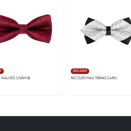
0₫
250.000₫
 MÀU ĐỎ CHẤM BI
NƠ CƯỚI MÀU TRẤNG CARO