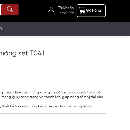
Tài Khoản
Giỏ Hàng
Đăng Nhập
ôi
 măng set T041
ững chiếc khuy cài, nhưng không chỉ có tác dụng cố định mà nó
mang lại sự sang trọng và thanh lịch, giúp nâng tầm vị thế cho
p, thiết kế tinh xảo cùng kiểu dáng và họa tiết sang trọng.