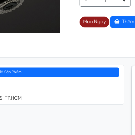
-
+
Mua Ngay
Thêm 
Tả Sản Phẩm
 5, TP.HCM