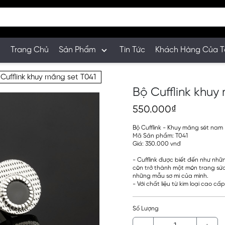
Trang Chủ
Sản Phẩm
Tin Tức
Khách Hàng Của T
 Cufflink khuy măng set T041
Bộ Cufflink khuy
550.000₫
Bộ Cufflink - Khuy măng sét nam
Mã Sản phẩm: T041
Giá: 350.000 vnđ
- Cufflink được biết đến như nh
còn trở thành một món trang sức 
những mẫu sơ mi của mình.
- Với chất liệu từ kim loại cao cấ
Số Lượng