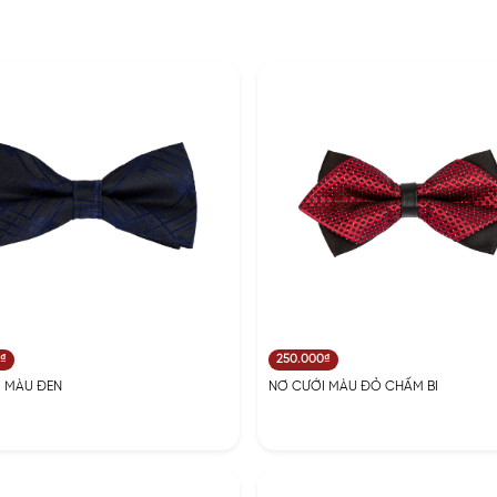
0₫
250.000₫
 MÀU ĐEN
NƠ CƯỚI MÀU ĐỎ CHẤM BI