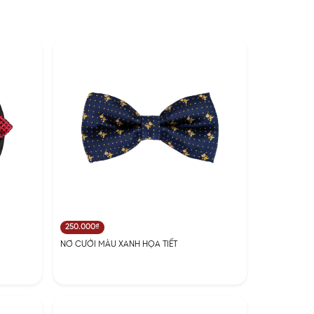
250.000₫
NƠ CƯỚI MÀU XANH HỌA TIẾT