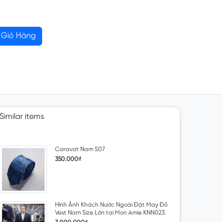
Giỏ Hàng
Similar items
Caravat Nam S07
350.000₫
Hình Ảnh Khách Nước Ngoài Đặt May Đồ
Vest Nam Size Lớn tại Mon Amie KNN023.