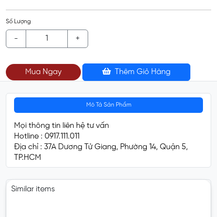
Số Lượng
-
+
Mua Ngay
Thêm Giỏ Hàng
Mô Tả Sản Phẩm
Mọi thông tin liên hệ tư vấn
Hotline : 0917.111.011
Địa chỉ : 37A Dương Tử Giang, Phường 14, Quận 5,
TP.HCM
Similar items