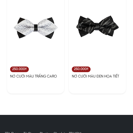
250.000₫
250.000₫
NƠ CƯỚI MÀU TRẤNG CARO
NƠ CƯỚI MÀU ĐEN HỌA TIẾT