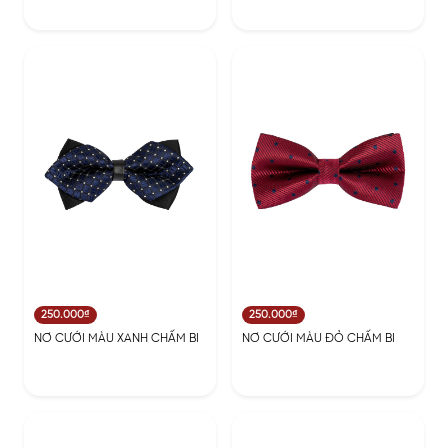
250.000₫
250.000₫
NƠ CƯỚI MÀU XANH CHẤM BI
NƠ CƯỚI MÀU ĐỎ CHẤM BI