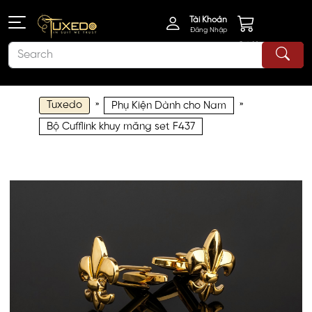
Tài Khoản
Đăng Nhập
Giỏ Hàng
Tuxedo
»
»
Phụ Kiện Dành cho Nam
Bộ Cufflink khuy măng set F437