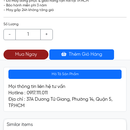
- Đo may đồng phục & giao hàng tận nơi tại TP.HCM
- Bảo hành miễn phí 3 năm
- May gấp 24h không tăng giá
Số Lượng
-
+
Mua Ngay
Thêm Giỏ Hàng
Mô Tả Sản Phẩm
Mọi thông tin liên hệ tư vấn
Hotline : 0917.111.011
Địa chỉ : 37A Dương Tử Giang, Phường 14, Quận 5,
TP.HCM
Similar items