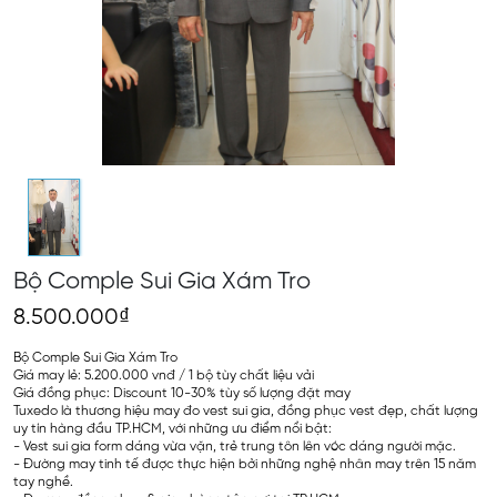
Bộ Comple Sui Gia Xám Tro
8.500.000₫
Bộ Comple Sui Gia Xám Tro
Giá may lẻ: 5.200.000 vnđ / 1 bộ tùy chất liệu vải
Giá đồng phục: Discount 10-30% tùy số lượng đặt may
Tuxedo là thương hiệu may đo vest sui gia, đồng phục vest đẹp, chất lượng
uy tín hàng đầu TP.HCM, với những ưu điểm nổi bật:
- Vest sui gia form dáng vừa vặn, trẻ trung tôn lên vóc dáng người mặc.
- Đường may tinh tế được thực hiện bởi những nghệ nhân may trên 15 năm
tay nghề.