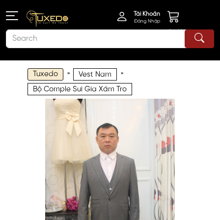
Tài Khoản
Đăng Nhập
Giỏ Hàng
Tuxedo
»
»
Vest Nam
Bộ Comple Sui Gia Xám Tro