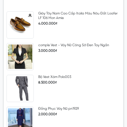
Giày Tây Nam Cao Cấp Italia Màu Nâu Đất Loafer
LF 106 Mon Amie
4.000.000₫
comple Vest - Váy Nữ Công Sở Đen Tay Ngắn
3.000.000₫
Bộ Vest Xám Polo003
8.500.000₫
Đồng Phục Váy Nữ pn1929
2.000.000₫