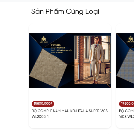
Sản Phẩm Cùng Loại
19.800.000₫
19.800.
BỘ COMPLE NAM MÀU KEM ITALIA SUPER 160S
BỘ COMP
WL2005-1
160S WL