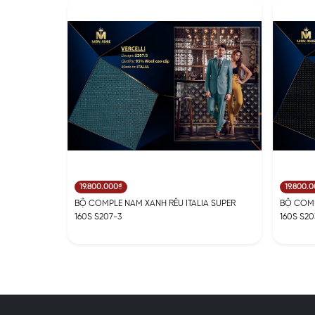
19.800.000₫
19.800.
BỘ COMPLE NAM XANH RÊU ITALIA SUPER
BỘ COMP
160S S207-3
160S S20