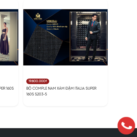
19.800.000₫
ER 160S
BỘ COMPLE NAM XÁM ĐẬM ITALIA SUPER
160S S203-5