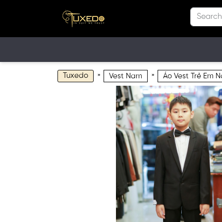
Tuxedo
»
»
Vest Nam
Áo Vest Trẻ Em N