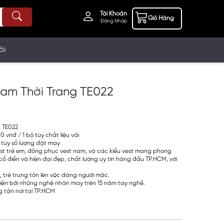
Tài Khoản
Giỏ Hàng
Đăng Nhập
ôi
Nam Thời Trang TE022
g TE022
 vnđ / 1 bộ tùy chất liệu vải
 tùy số lượng đặt may
st trẻ em, đồng phục vest nam, và các kiểu vest mang phong
 điển và hiện đại đẹp, chất lượng uy tín hàng đầu TP.HCM, với
, trẻ trung tôn lên vóc dáng người mặc.
iện bởi những nghệ nhân may trên 15 năm tay nghề.
 tận nơi tại TP.HCM