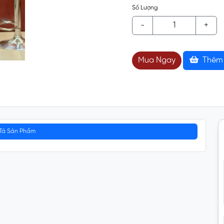
Số Lượng
-
+
Mua Ngay
Thêm 
Tả Sản Phẩm