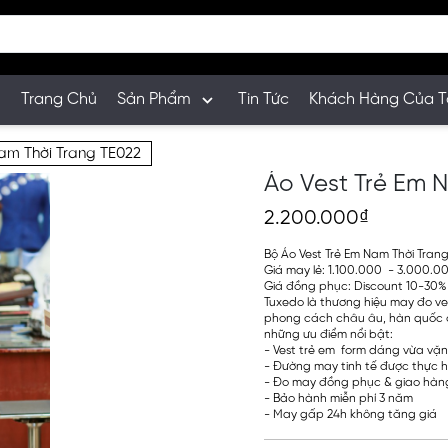
Trang Chủ
Sản Phẩm
Tin Tức
Khách Hàng Của T
am Thời Trang TE022
Áo Vest Trẻ Em 
2.200.000₫
Bộ Áo Vest Trẻ Em Nam Thời Tran
Giá may lẻ: 1.100.000 - 3.000.000
Giá đồng phục: Discount 10-30%
Tuxedo là thương hiệu may đo ve
phong cách châu âu, hàn quốc cổ
những ưu điểm nổi bật:
- Vest trẻ em form dáng vừa vặn
- Đường may tinh tế được thực h
- Đo may đồng phục & giao hàng
- Bảo hành miễn phí 3 năm
- May gấp 24h không tăng giá