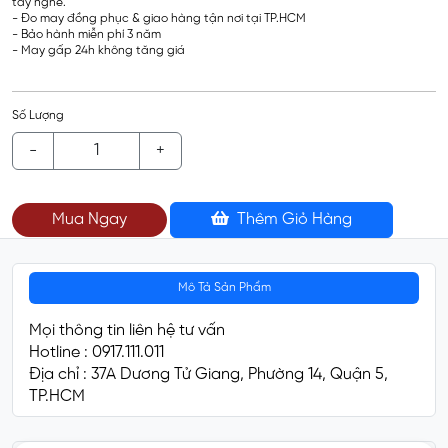
tay nghề.
- Đo may đồng phục & giao hàng tận nơi tại TP.HCM
- Bảo hành miễn phí 3 năm
- May gấp 24h không tăng giá
Số Lượng
-
+
Mua Ngay
Thêm Giỏ Hàng
Mô Tả Sản Phẩm
Mọi thông tin liên hệ tư vấn
Hotline : 0917.111.011
Địa chỉ : 37A Dương Tử Giang, Phường 14, Quận 5,
TP.HCM