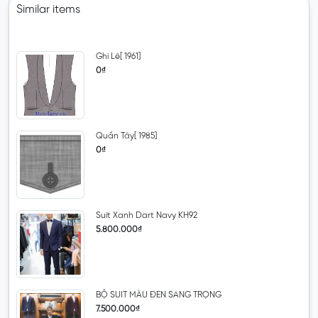
Similar items
Ghi Lê[ 1961]
0₫
Quần Tây[ 1985]
0₫
Suit Xanh Dart Navy KH92
5.800.000₫
BỘ SUIT MÀU ĐEN SANG TRỌNG
7.500.000₫