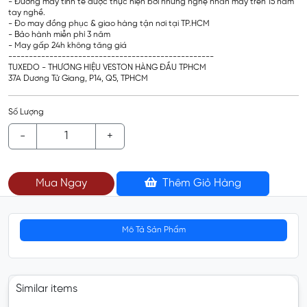
- Đường may tinh tế được thực hiện bởi những nghệ nhân may trên 15 năm
tay nghề.
- Đo may đồng phục & giao hàng tận nơi tại TP.HCM
- Bảo hành miễn phí 3 năm
- May gấp 24h không tăng giá
--------------------------------------------------
TUXEDO - THƯƠNG HIỆU VESTON HÀNG ĐẦU TPHCM
37A Dương Tử Giang, P14, Q5, TPHCM
Số Lượng
-
+
Mua Ngay
Thêm Giỏ Hàng
Mô Tả Sản Phẩm
Similar items