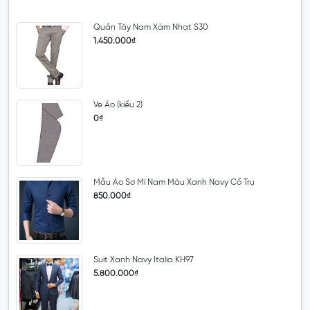
Quần Tây Nam Xám Nhạt S30
1.450.000₫
Ve Áo (kiểu 2)
0₫
Mẫu Áo Sơ Mi Nam Màu Xanh Navy Cổ Trụ
850.000₫
Suit Xanh Navy Italia KH97
5.800.000₫