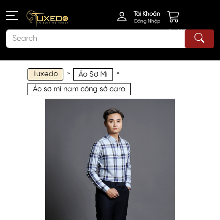
Tài Khoản
Đăng Nhập
Giỏ Hàng
Tuxedo
»
»
Áo Sơ Mi
Áo sơ mi nam công sở caro