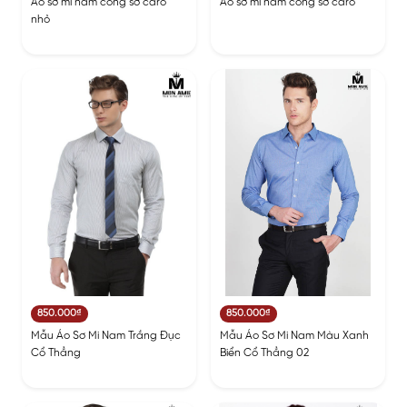
Áo sơ mi nam công sở caro
Áo sơ mi nam công sở caro
nhỏ
850.000₫
850.000₫
Mẫu Áo Sơ Mi Nam Trắng Đục
Mẫu Áo Sơ Mi Nam Màu Xanh
Cổ Thẳng
Biển Cổ Thẳng 02