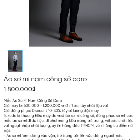
Áo sơ mi nam công sở caro
1.800.000₫
Mẫu Áo Sơ Mi Nam Công Sở Caro
Giá may lẻ: 600.000 - 1.200.000 vnđ / 1 áo, tùy chất liệu vải
Giá đồng phục: Discount 10-30% tùy số lượng đặt may
Tuxedo là thương hiệu may đo vest áo sơ mi công sở, đồng phục sơ mi, các
mẫu áo sơ mi đi dự tiệc, đi chơi mang kiểu dáng trẻ trung, với các chất liệu
vải ngoại nhập chất lượng, uy tín hàng đầu TP.HCM, với những ưu điểm nổi
bật:
- Áo sơ mi form dáng vừa vặn, trẻ trung tôn lên vóc dáng người mặc.