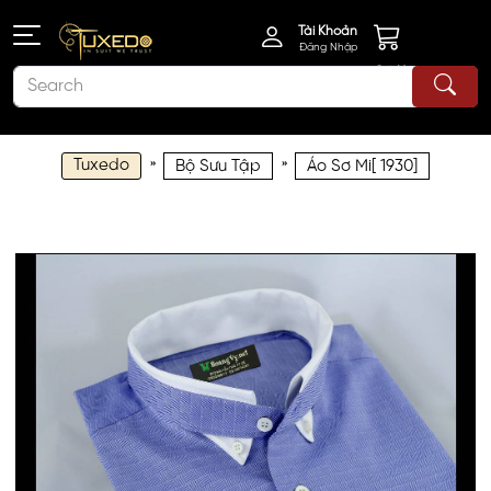
Tài Khoản
Đăng Nhập
Giỏ Hàng
Tuxedo
»
»
Bộ Sưu Tập
Áo Sơ Mi[ 1930]