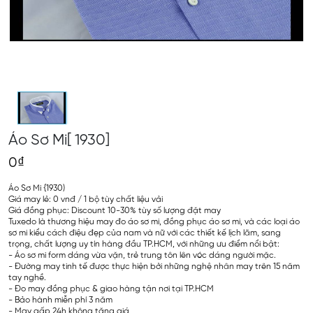
Áo Sơ Mi[ 1930]
0₫
Áo Sơ Mi {1930)
Giá may lẻ: 0 vnđ / 1 bộ tùy chất liệu vải
Giá đồng phục: Discount 10-30% tùy số lượng đặt may
Tuxedo là thương hiệu may đo áo sơ mi, đồng phục áo sơ mi, và các loại áo
sơ mi kiểu cách điệu đẹp của nam và nữ với các thiết kế lịch lãm, sang
trọng, chất lượng uy tín hàng đầu TP.HCM, với những ưu điểm nổi bật:
- Áo sơ mi form dáng vừa vặn, trẻ trung tôn lên vóc dáng người mặc.
- Đường may tinh tế được thực hiện bởi những nghệ nhân may trên 15 năm
tay nghề.
- Đo may đồng phục & giao hàng tận nơi tại TP.HCM
- Bảo hành miễn phí 3 năm
- May gấp 24h không tăng giá