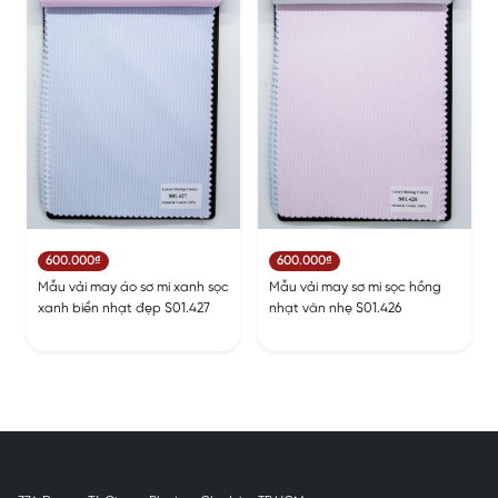
600.000₫
600.000₫
Mẫu vải may áo sơ mi xanh sọc
Mẫu vải may sơ mi sọc hồng
xanh biển nhạt đẹp S01.427
nhạt vân nhẹ S01.426