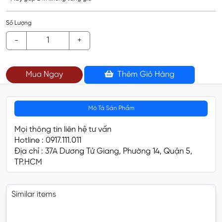
Số Lượng
-
+
Mua Ngay
Thêm Giỏ Hàng
Mô Tả Sản Phẩm
Mọi thông tin liên hệ tư vấn
Hotline : 0917.111.011
Địa chỉ : 37A Dương Tử Giang, Phường 14, Quận 5,
TP.HCM
Similar items