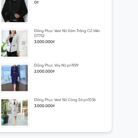
0₫
Đồng Phục Vest Nữ Xám Trắng Cổ Viền
DT752
3.000.000₫
Đồng Phục Váy Nữ pn1929
2.000.000₫
Đồng Phục Vest Nữ Công Sở pn1036
3.000.000₫