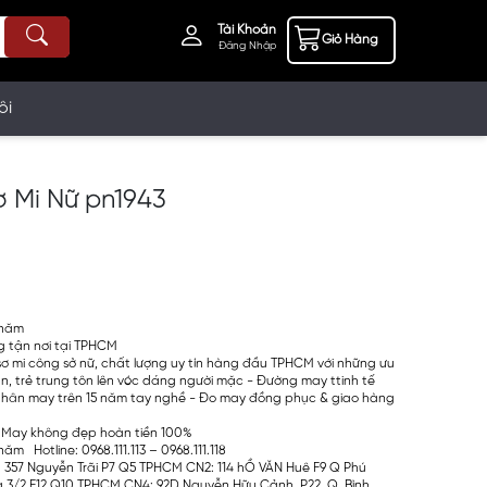
Tài Khoản
Giỏ Hàng
Đăng Nhập
ôi
 Mi Nữ pn1943
%
 năm
 tận nơi tại TPHCM
sơ mi công sở nữ, chất lượng uy tín hàng đầu TPHCM với những ưu
n, trẻ trung tôn lên vóc dáng người mặc - Đường may ttinh tế
nhân may trên 15 năm tay nghề - Đo may đồng phục & giao hàng
 May không đẹp hoàn tiền 100%
ăm Hotline: 0968.111.113 – 0968.111.118
 357 Nguyễn Trãi P7 Q5 TPHCM CN2: 114 hỒ VĂN Huê F9 Q Phú
3/2 F12 Q10 TPHCM CN4: 92D Nguyễn Hữu Cảnh, P22, Q. Bình