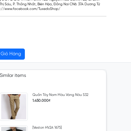
hị Sáu, P. Thống Nhất, Biên Hòa, Đồng Nai CN6: 37A Dương Tử
ps://www.facebook.com/TuxedoShop/
Giỏ Hàng
Similar items
Quần Tây Nam Màu Vàng Nâu S32
1.450.000₫
[Veston HV2A 1675]