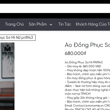
Trang Chủ
Sản Phẩm
Tin Tức
Khách Hàng Của T
ục Sơ Mi Nữ pn1943
Áo Đồng Phục Sơ
680.000₫
Áo Đồng Phục Sơ Mi PN1943
- Giá may lẻ: 680.000 VND
- May không đẹp hoàn tiền 100
- Bảo hành, chỉnh sửa miễn phí 1
- Đo may đồng phục & giao hàng
- Tuxedo là thương hiệu may đo 
điểm: - Vest nữ form dáng vừa vặ
được thực hiện bởi những nghệ 
ttận nơi tại TPHCM
- May gấp 24h không tăng giá -
- Bảo hành, chỉnh sửa miễn phí 1 n
Email: Contact@monamie.vn CN1:
Nhuận TPHCM CN3: 80-82 Đường 