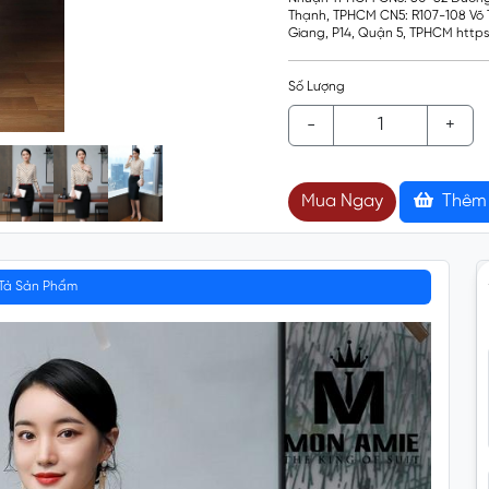
Thạnh, TPHCM CN5: R107-108 Võ T
Giang, P14, Quận 5, TPHCM htt
Số Lượng
-
+
Mua Ngay
Thêm 
Tả Sản Phẩm