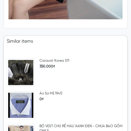
Similar items
Caravat Korea S11
350.000₫
Áo Sơ Mi[ 1941]
0₫
BỘ VEST CHÚ RỂ MÀU XANH ĐEN - CHƯA BAO GỒM
GHILE