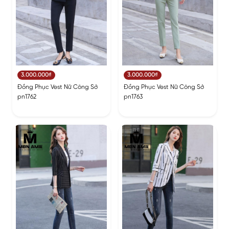
3.000.000₫
3.000.000₫
Đồng Phục Vest Nữ Công Sở
Đồng Phục Vest Nữ Công Sở
pn1762
pn1763