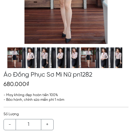
Áo Đồng Phục Sơ Mi Nữ pn1282
680.000₫
- May không đẹp hoàn tiền 100%
- Bảo hành, chỉnh sửa miễn phí 1 năm
Số Lượng
-
+