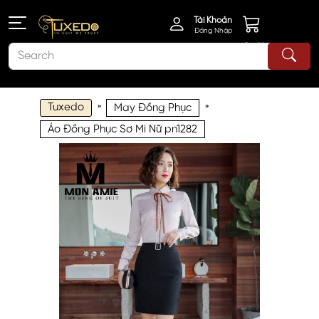
Tài Khoản
Đăng Nhập
Giỏ Hàng
Tuxedo
»
»
May Đồng Phục
Áo Đồng Phục Sơ Mi Nữ pn1282