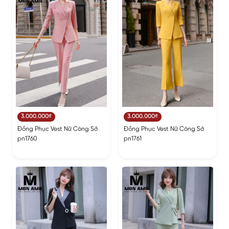
3.000.000₫
3.000.000₫
Đồng Phục Vest Nữ Công Sở
Đồng Phục Vest Nữ Công Sở
pn1760
pn1761