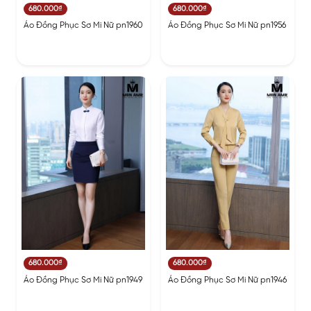
680.000₫
680.000₫
Áo Đồng Phục Sơ Mi Nữ pn1960
Áo Đồng Phục Sơ Mi Nữ pn1956
680.000₫
680.000₫
Áo Đồng Phục Sơ Mi Nữ pn1949
Áo Đồng Phục Sơ Mi Nữ pn1946