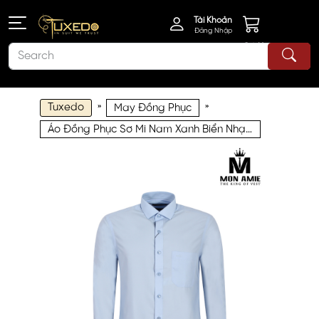
Tài Khoản
Đăng Nhập
Giỏ Hàng
Tuxedo
»
»
May Đồng Phục
Áo Đồng Phục Sơ Mi Nam Xanh Biển Nhạt SM01